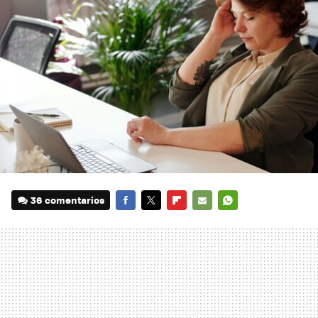
36 comentarios
FACEBOOK
TWITTER
FLIPBOARD
E-
WHATSAPP
MAIL