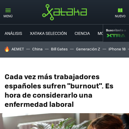
MENÚ
NUEVO
Suscríbete a
ANÁLISIS
XATAKA SELECCIÓN
CIENCIA
MOVILIDAD
HOY SE HABLA DE
AEMET
China
Bill Gates
Generación Z
iPhone 18
Cada vez más trabajadores
españoles sufren "burnout". Es
hora de considerarlo una
enfermedad laboral