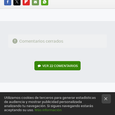
FACEBOOK
TWITTER
FLIPBOARD
E-
WHATSAPP
MAIL
Comentarios cerrados
VER
22 COMENTARIOS
Utilizamos cookies de terceros para generar estadísticas
de audiencia y mostrar publicidad personalizada
analizando tu navegación. Si sigues navegando estarás
aceptando su uso.
Más información