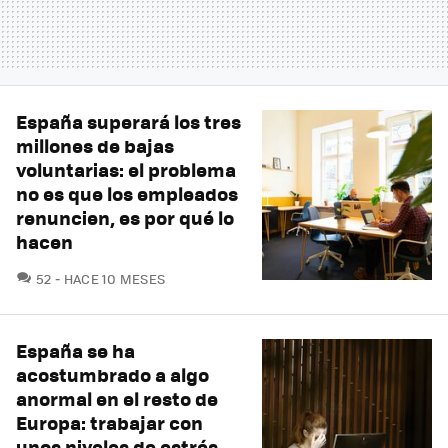
España superará los tres
millones de bajas
voluntarias: el problema
no es que los empleados
renuncien, es por qué lo
hacen
COMENTARIOS
52
HACE 10 MESES
España se ha
acostumbrado a algo
anormal en el resto de
Europa: trabajar con
unos niveles de estrés