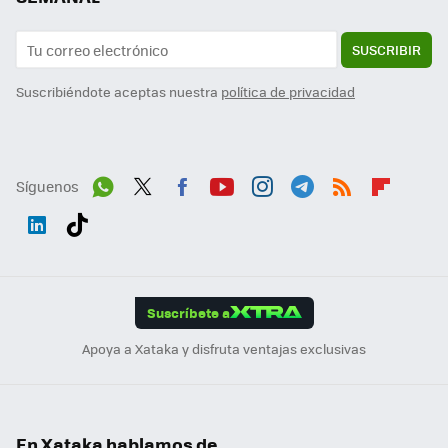
SUSCRIBIR
Suscribiéndote aceptas nuestra
política de privacidad
Síguenos
Wh
Twit
Fac
You
Inst
Tele
RSS
Flip
ats
ter
ebo
tub
agr
gra
boa
Link
Tikt
App
ok
e
am
m
rd
edI
ok
Suscríbete a
n
Apoya a Xataka y disfruta ventajas exclusivas
En Xataka hablamos de...