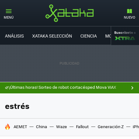
MENÚ
NUEVO
Suscríbete a
ANÁLISIS
XATAKA SELECCIÓN
CIENCIA
MOVILIDAD
🌿¡Últimas horas! Sorteo de robot cortacésped Mova ViAX
estrés
HOY SE HABLA DE
AEMET
China
Waze
Fallout
Generación Z
iPh