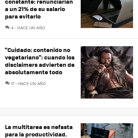
constante: renunciarían
a un 21% de su salario
para evitarlo
COMENTARIOS
4
HACE UN AÑO
"Cuidado: contenido no
vegetariano": cuando los
disclaimers advierten de
absolutamente todo
COMENTARIOS
17
HACE UN AÑO
La multitarea es nefasta
para la productividad.