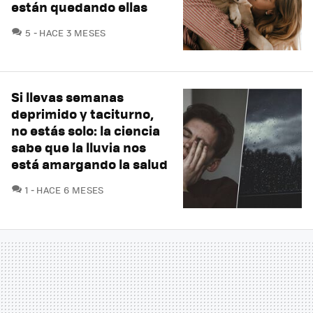
están quedando ellas
COMENTARIOS
5
HACE 3 MESES
Si llevas semanas
deprimido y taciturno,
no estás solo: la ciencia
sabe que la lluvia nos
está amargando la salud
COMENTARIOS
1
HACE 6 MESES