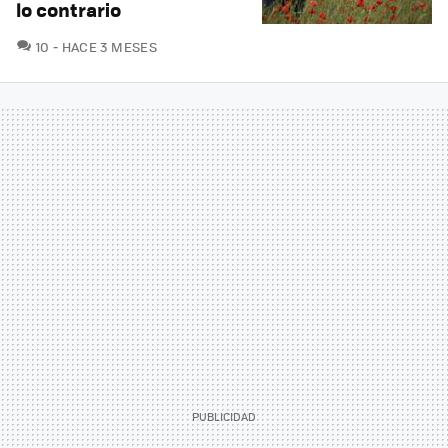
lo contrario
COMENTARIOS
10
HACE 3 MESES