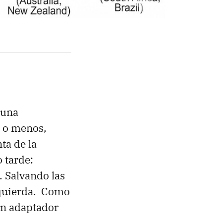
 una
s o menos,
ta de la
 tarde:
. Salvando las
izquierda. Como
un adaptador