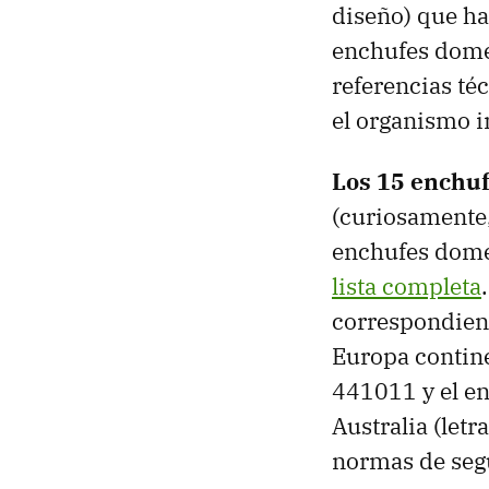
diseño) que ha
enchufes domés
referencias té
el organismo i
Los 15 enchu
(curiosamente, 
enchufes domé
lista completa
correspondient
Europa contine
441011 y el en
Australia (letr
normas de seg