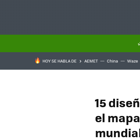
HOY SE HABLA DE
AEMET
China
Waze
15 dise
el mapa 
mundial