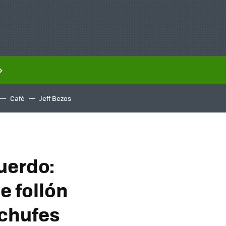
Café
Jeff Bezos
uerdo:
e follón
nchufes