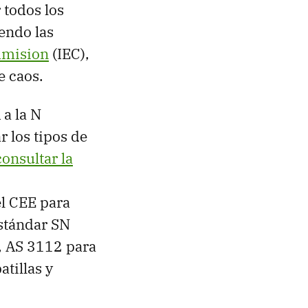
 todos los
endo las
mmision
(IEC),
e caos.
 a la N
r los tipos de
onsultar la
el CEE para
estándar SN
), AS 3112 para
atillas y