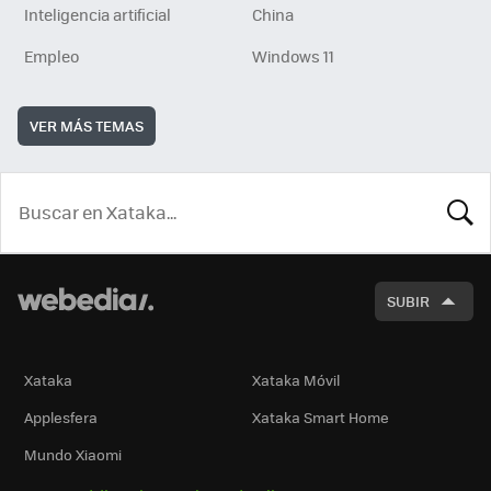
Inteligencia artificial
China
Empleo
Windows 11
VER MÁS TEMAS
BUSCA
SUBIR
Xataka
Xataka Móvil
Applesfera
Xataka Smart Home
Mundo Xiaomi