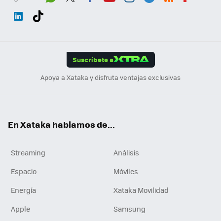
Wh
Twit
Fac
You
Inst
Tele
RSS
Flip
ats
ter
ebo
tub
agr
gra
boa
Link
Tikt
App
ok
e
am
m
rd
edI
ok
Suscríbete a
n
Apoya a Xataka y disfruta ventajas exclusivas
En Xataka hablamos de...
Streaming
Análisis
Espacio
Móviles
Energía
Xataka Movilidad
Apple
Samsung