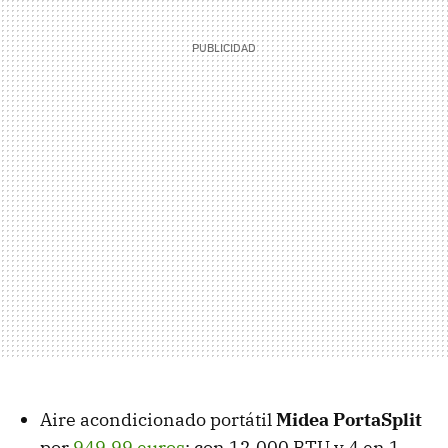
Aire acondicionado portátil
Midea PortaSplit
por
949,99 euros
: con 12.000 BTU y 4 en 1.