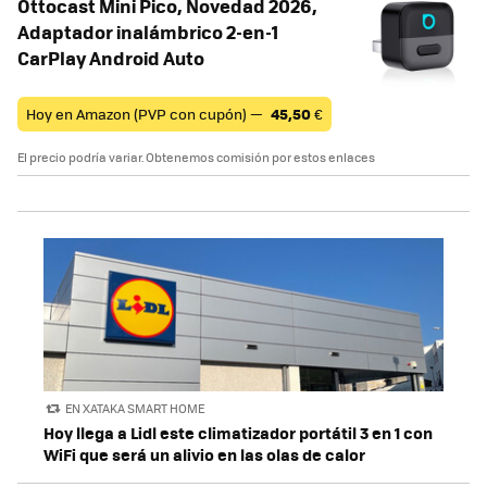
Ottocast Mini Pico, Novedad 2026,
Adaptador inalámbrico 2-en-1
CarPlay Android Auto
Hoy en Amazon (PVP con cupón) —
45,50
€
El precio podría variar. Obtenemos comisión por estos enlaces
EN XATAKA SMART HOME
Hoy llega a Lidl este climatizador portátil 3 en 1 con
WiFi que será un alivio en las olas de calor