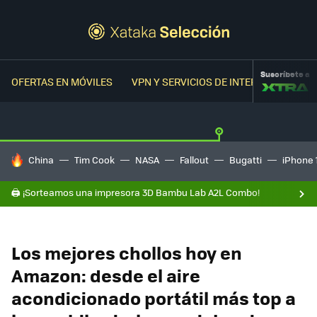
Suscríbete a
OFERTAS EN MÓVILES
VPN Y SERVICIOS DE INTERNET
OFER
HOY SE HABLA DE
China
Tim Cook
NASA
Fallout
Bugatti
iPhone 
🖨️ ¡Sorteamos una impresora 3D Bambu Lab A2L Combo!
Los mejores chollos hoy en
Amazon: desde el aire
acondicionado portátil más top a