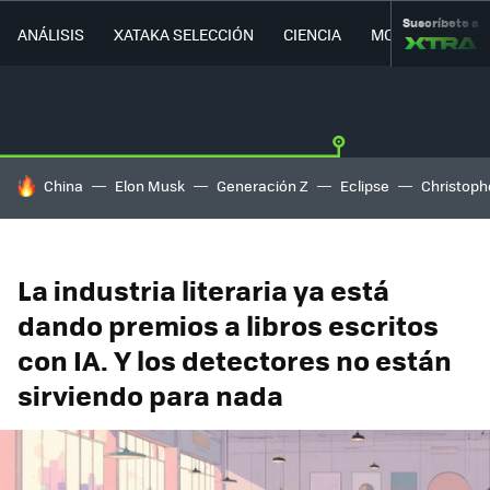
Suscríbete a
ANÁLISIS
XATAKA SELECCIÓN
CIENCIA
MOVILIDAD
HOY SE HABLA DE
China
Elon Musk
Generación Z
Eclipse
Christoph
La industria literaria ya está
dando premios a libros escritos
con IA. Y los detectores no están
sirviendo para nada