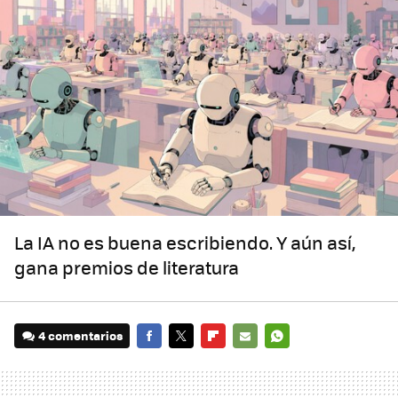
La IA no es buena escribiendo. Y aún así,
gana premios de literatura
4 comentarios
FACEBOOK
TWITTER
FLIPBOARD
E-
WHATSAPP
MAIL