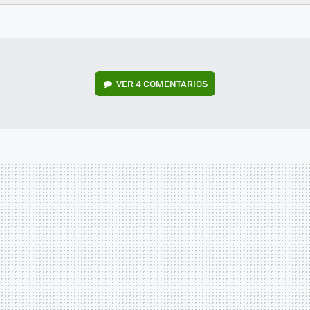
FACEBOOK
TWITTER
FLIPBOARD
E-
WHATSAPP
MAIL
VER
4 COMENTARIOS