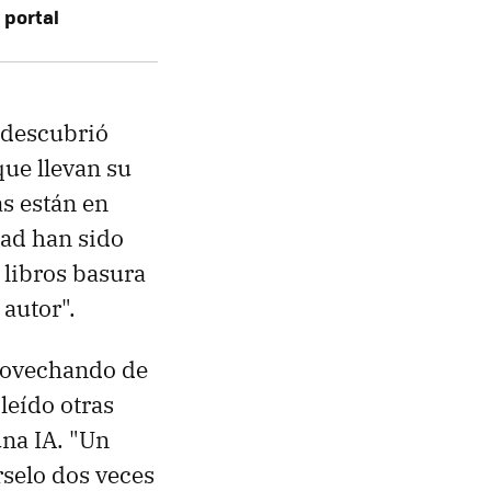
 portal
 descubrió
que llevan su
s están en
dad han sido
s libros basura
autor".
provechando de
leído otras
una IA. "Un
rselo dos veces