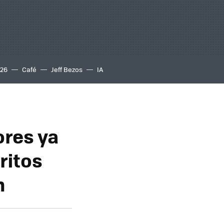
S26
Café
Jeff Bezos
IA
ores ya
ritos
n