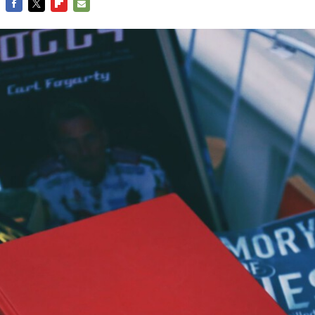
FACEBOOK
TWITTER
FLIPBOARD
E-
MAIL