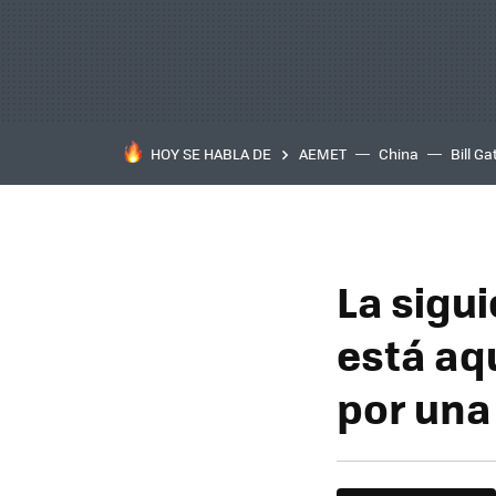
HOY SE HABLA DE
AEMET
China
Bill Ga
La sigui
está aqu
por una