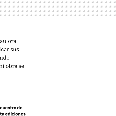
 autora
icar sus
nido
mi obra se
ecuestro de
nta ediciones