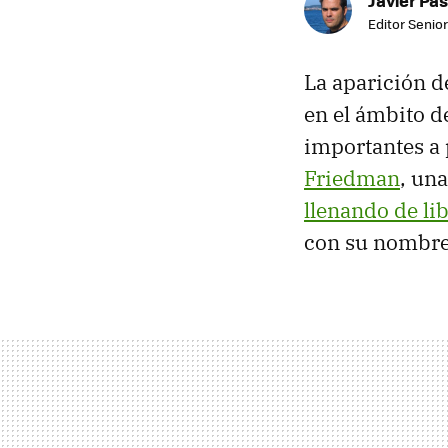
Editor Senior
La aparición 
en el ámbito 
importantes a 
Friedman
, un
llenando de li
con su nombre