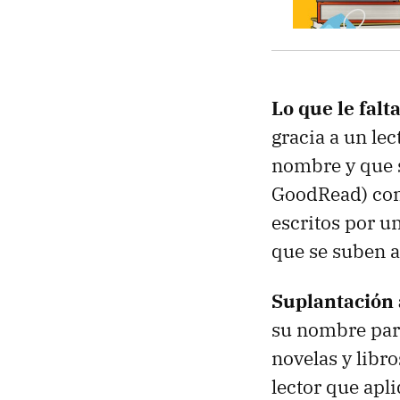
Lo que le fal
gracia a un le
nombre y que s
GoodRead) como
escritos por un
que se suben 
Suplantación 
su nombre para
novelas y libr
lector que apl