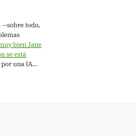
a —sobre todo,
oblemas
muy bien Jane
 se está
 por una IA...