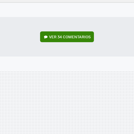
FACEBOOK
TWITTER
FLIPBOARD
E-
WHATSAPP
MAIL
VER
34 COMENTARIOS