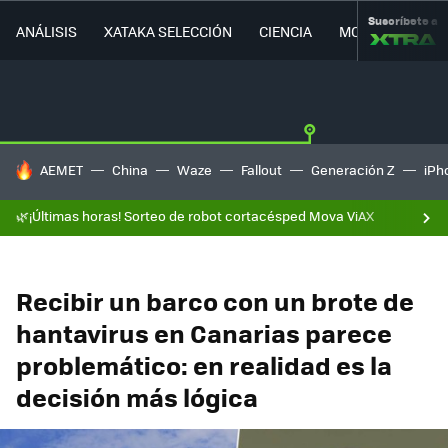
Suscríbete a
ANÁLISIS
XATAKA SELECCIÓN
CIENCIA
MOVILIDAD
HOY SE HABLA DE
AEMET
China
Waze
Fallout
Generación Z
iPh
🌿¡Últimas horas! Sorteo de robot cortacésped Mova ViAX
Recibir un barco con un brote de
hantavirus en Canarias parece
problemático: en realidad es la
decisión más lógica