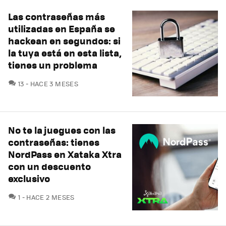
Las contraseñas más
utilizadas en España se
hackean en segundos: si
la tuya está en esta lista,
tienes un problema
COMENTARIOS
13
HACE 3 MESES
No te la juegues con las
contraseñas: tienes
NordPass en Xataka Xtra
con un descuento
exclusivo
COMENTARIOS
1
HACE 2 MESES