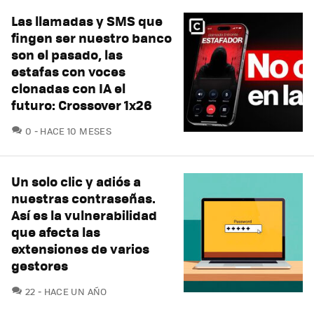
Las llamadas y SMS que
fingen ser nuestro banco
son el pasado, las
estafas con voces
clonadas con IA el
futuro: Crossover 1x26
COMENTARIOS
0
HACE 10 MESES
Un solo clic y adiós a
nuestras contraseñas.
Así es la vulnerabilidad
que afecta las
extensiones de varios
gestores
COMENTARIOS
22
HACE UN AÑO