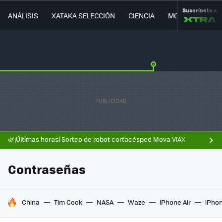
Suscríbete a
ANÁLISIS
XATAKA SELECCIÓN
CIENCIA
MOVILIDAD
🌿¡Últimas horas! Sorteo de robot cortacésped Mova ViAX
Contraseñas
HOY SE HABLA DE
China
Tim Cook
NASA
Waze
iPhone Air
iPhon