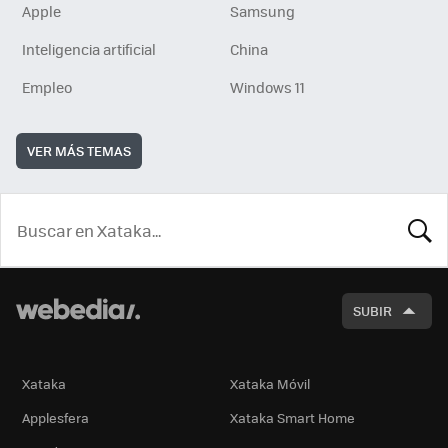
Apple
Samsung
Inteligencia artificial
China
Empleo
Windows 11
VER MÁS TEMAS
BUSCA
SUBIR
Xataka
Xataka Móvil
Applesfera
Xataka Smart Home