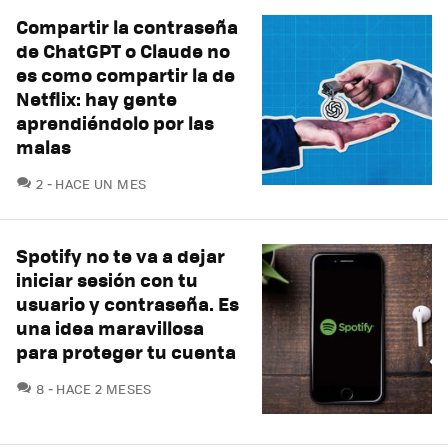
Compartir la contraseña
de ChatGPT o Claude no
es como compartir la de
Netflix: hay gente
aprendiéndolo por las
malas
COMENTARIOS
2
HACE UN MES
Spotify no te va a dejar
iniciar sesión con tu
usuario y contraseña. Es
una idea maravillosa
para proteger tu cuenta
COMENTARIOS
8
HACE 2 MESES