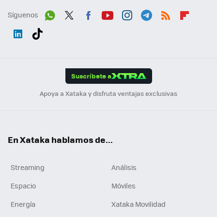
Síguenos
Wh
Twit
Fac
You
Inst
Tele
RSS
Flip
ats
ter
ebo
tub
agr
gra
boa
Link
Tikt
App
ok
e
am
m
rd
edI
ok
Suscríbete a
n
Apoya a Xataka y disfruta ventajas exclusivas
En Xataka hablamos de...
Streaming
Análisis
Espacio
Móviles
Energía
Xataka Movilidad