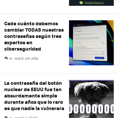
Cada cuánto debemos
cambiar TODAS nuestras
contraseñas según tres
expertos en
ciberseguridad
COMENTARIOS
8
HACE UN AÑO
La contraseña del botón
nuclear de EEUU fue tan
absurdamente simple
durante años que lo raro
es que nadie la vulnerara
COMENTARIOS
0
HACE 2 AÑOS