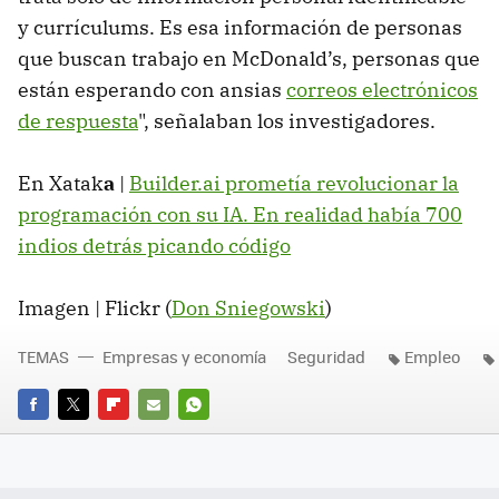
y currículums. Es esa información de personas
que buscan trabajo en McDonald’s, personas que
están esperando con ansias
correos electrónicos
de respuesta
", señalaban los investigadores.
En Xatak
a
|
Builder.ai prometía revolucionar la
programación con su IA. En realidad había 700
indios detrás picando código
Imagen | Flickr (
Don Sniegowski
)
TEMAS
Empresas y economía
Seguridad
Empleo
FACEBOOK
TWITTER
FLIPBOARD
E-
WHATSAPP
MAIL