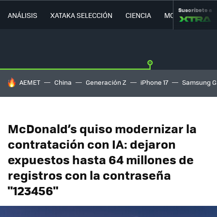
Suscríbete a
ANÁLISIS
XATAKA SELECCIÓN
CIENCIA
MOVILIDAD
HOY SE HABLA DE
AEMET
China
Generación Z
iPhone 17
Samsung G
McDonald’s quiso modernizar la
contratación con IA: dejaron
expuestos hasta 64 millones de
registros con la contraseña
"123456"