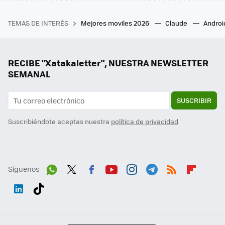
TEMAS DE INTERÉS
Mejores moviles 2026
Claude
Androi
RECIBE "Xatakaletter", NUESTRA NEWSLETTER
SEMANAL
SUSCRIBIR
Suscribiéndote aceptas nuestra
política de privacidad
Síguenos
Wh
Twit
Fac
You
Inst
Tele
RSS
Flip
ats
ter
ebo
tub
agr
gra
boa
Link
Tikt
App
ok
e
am
m
rd
edI
ok