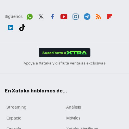
Síguenos
Wh
Twit
Fac
You
Inst
Tele
RSS
Flip
ats
ter
ebo
tub
agr
gra
boa
Link
Tikt
App
ok
e
am
m
rd
edI
ok
Suscríbete a
n
Apoya a Xataka y disfruta ventajas exclusivas
En Xataka hablamos de...
Streaming
Análisis
Espacio
Móviles
Energía
Xataka Movilidad