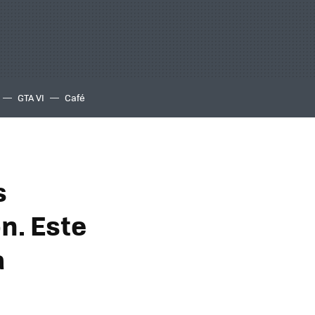
GTA VI
Café
s
n. Este
a