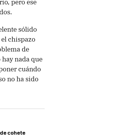
io, pero ese
ados.
lente sólido
 el chispazo
roblema de
o hay nada que
disponer cuándo
so no ha sido
 de cohete