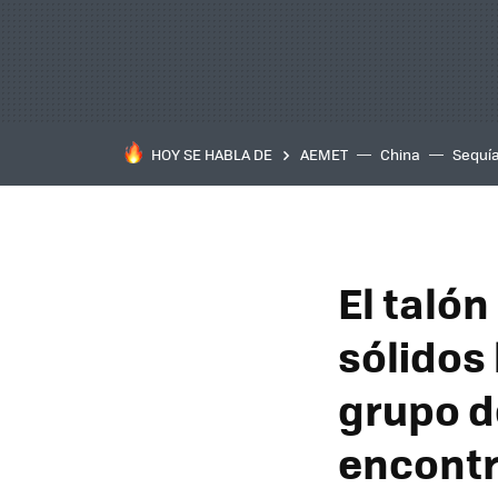
HOY SE HABLA DE
AEMET
China
Sequí
El talón
sólidos 
grupo d
encont