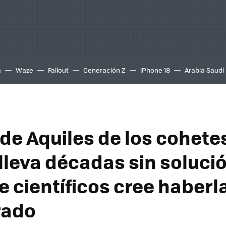
a
Waze
Fallout
Generación Z
iPhone 18
Arabia Saudí
 de Aquiles de los cohete
lleva décadas sin solució
e científicos cree haberl
rado