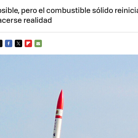
sible, pero el combustible sólido reinici
acerse realidad
FACEBOOK
TWITTER
FLIPBOARD
E-
MAIL