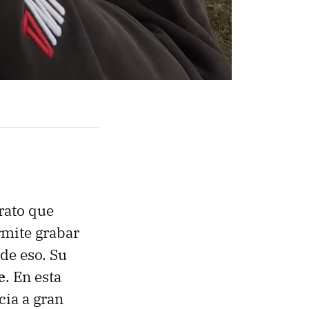
rato que
rmite grabar
de eso. Su
e
. En esta
cia a gran