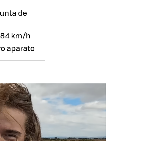
punta de
684 km/h
ro aparato