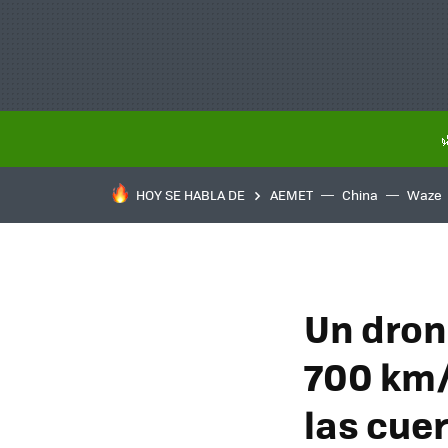
HOY SE HABLA DE
AEMET
China
Waze
Un dron
700 km/
las cuer