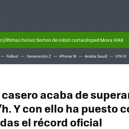
🌿¡Últimas horas! Sorteo de robot cortacésped Mova ViAX
Fallout
Generación Z
iPhone 18
Arabia Saudí
GTA VI
 casero acaba de superar
h. Y con ello ha puesto c
das el récord oficial