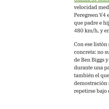
velocidad med
Peregreen V4 e
que padre e hi
480 km/h, y e
Con ese listón
concreta: no su
de Ben Biggs y
durante una pa
también el que
demostración n
repetirse bajo