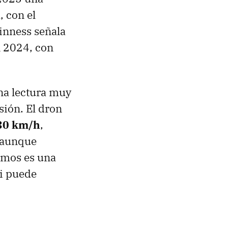
 con el
inness señala
n 2024, con
una lectura muy
sión. El dron
30 km/h
,
, aunque
emos es una
si puede