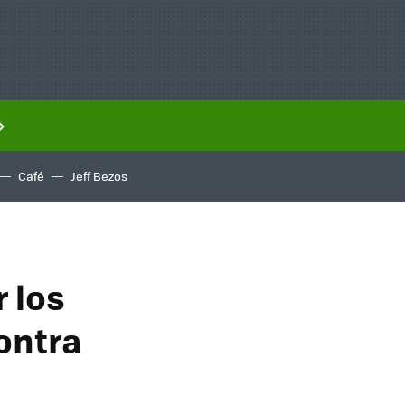
Café
Jeff Bezos
 los
ontra