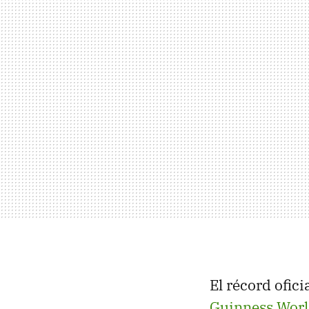
El récord ofic
Guinness Worl