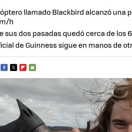
óptero llamado Blackbird alcanzó una 
km/h
e sus dos pasadas quedó cerca de los 
oficial de Guinness sigue en manos de ot
FACEBOOK
TWITTER
FLIPBOARD
E-
MAIL