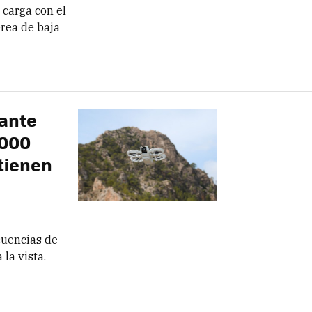
 carga con el
érea de baja
cante
.000
tienen
cuencias de
 la vista.