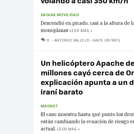
volando a casi 350 km/h
XATAKA MOVILIDAD
Descendió en picado, casi a la altura de l
monoplazas
LEER MÁS »
COMENTARIOS
0
ANTONIO VALLEJO
HACE UN MES
Un helicóptero Apache de
millones cayó cerca de O
explicación apunta a un 
iraní barato
MAGNET
El caso muestra hasta qué punto los dro
están cambiando la ecuación de riesgo e
actual.
LEER MÁS »