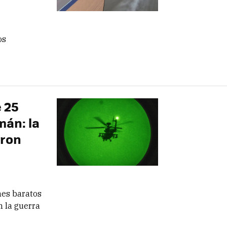
os
 25
mán: la
dron
nes baratos
n la guerra