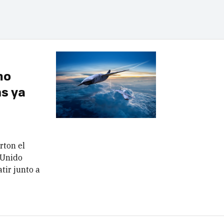
no
ms ya
rton el
 Unido
ir junto a