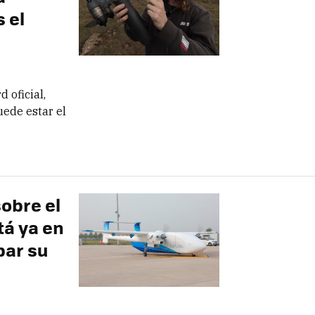
 el
 oficial,
ede estar el
obre el
tá ya en
bar su