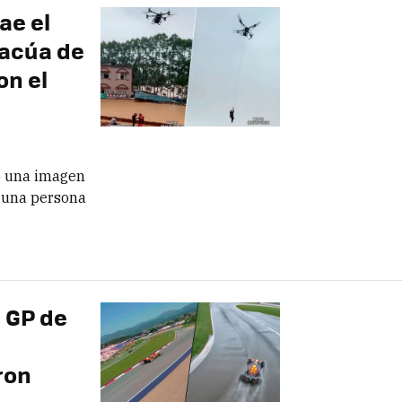
ae el
vacúa de
on el
o una imagen
a una persona
 GP de
ron