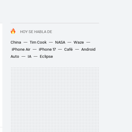
HOY SE HABLA DE
China
Tim Cook
NASA
Waze
iPhone Air
iPhone 17
Café
Android
Auto
IA
Eclipse