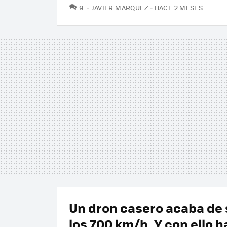
COMENTARIOS
9
JAVIER MARQUEZ
HACE 2 MESES
Un dron casero acaba de
los 700 km/h. Y con ello h