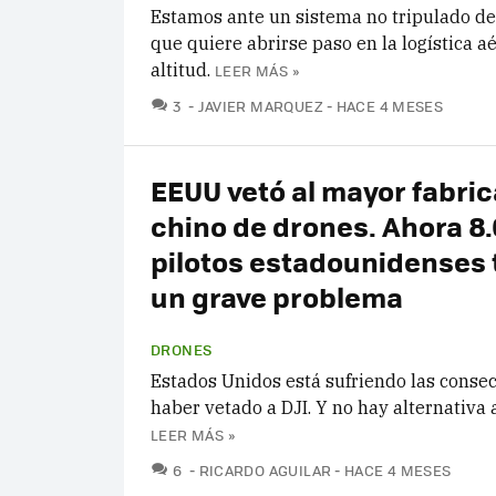
Estamos ante un sistema no tripulado de
que quiere abrirse paso en la logística a
altitud.
LEER MÁS »
COMENTARIOS
3
JAVIER MARQUEZ
HACE 4 MESES
EEUU vetó al mayor fabri
chino de drones. Ahora 8
pilotos estadounidenses 
un grave problema
DRONES
Estados Unidos está sufriendo las conse
haber vetado a DJI. Y no hay alternativa a
LEER MÁS »
COMENTARIOS
6
RICARDO AGUILAR
HACE 4 MESES