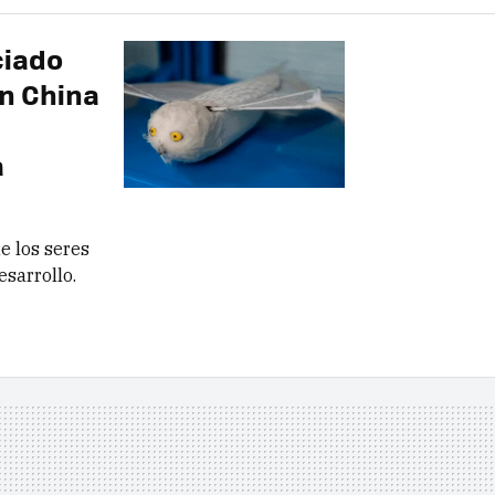
ciado
en China
a
e los seres
esarrollo.