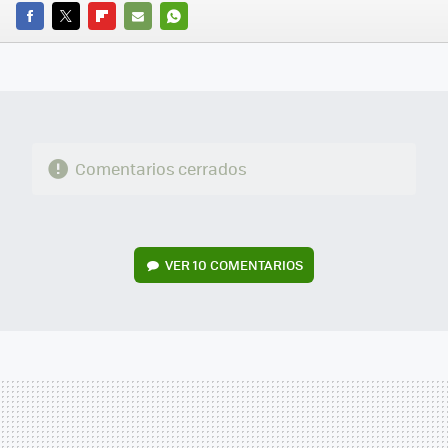
FACEBOOK
TWITTER
FLIPBOARD
E-
WHATSAPP
MAIL
Comentarios cerrados
VER
10 COMENTARIOS