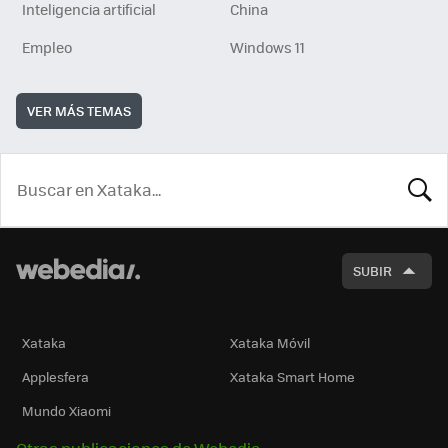
Inteligencia artificial
China
Empleo
Windows 11
VER MÁS TEMAS
BUSCA
SUBIR
Xataka
Xataka Móvil
Applesfera
Xataka Smart Home
Mundo Xiaomi