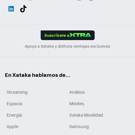
Wh
Twit
Fac
You
Inst
Tele
RSS
Flip
ats
ter
ebo
tub
agr
gra
boa
Link
Tikt
App
ok
e
am
m
rd
edI
ok
Suscríbete a
n
Apoya a Xataka y disfruta ventajas exclusivas
En Xataka hablamos de...
Streaming
Análisis
Espacio
Móviles
Energía
Xataka Movilidad
Apple
Samsung