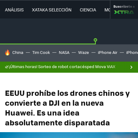
Suscríbete a
ANÁLISIS
XATAKA SELECCIÓN
CIENCIA
MOVILIDAD
HOY SE HABLA DE
China
Tim Cook
NASA
Waze
iPhone Air
iPhone
🌿¡Últimas horas! Sorteo de robot cortacésped Mova ViAX
EEUU prohíbe los drones chinos y
convierte a DJI en la nueva
Huawei. Es una idea
absolutamente disparatada