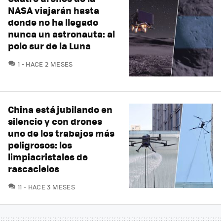
NASA viajarán hasta
donde no ha llegado
nunca un astronauta: al
polo sur de la Luna
COMENTARIOS
1
HACE 2 MESES
China está jubilando en
silencio y con drones
uno de los trabajos más
peligrosos: los
limpiacristales de
rascacielos
COMENTARIOS
11
HACE 3 MESES