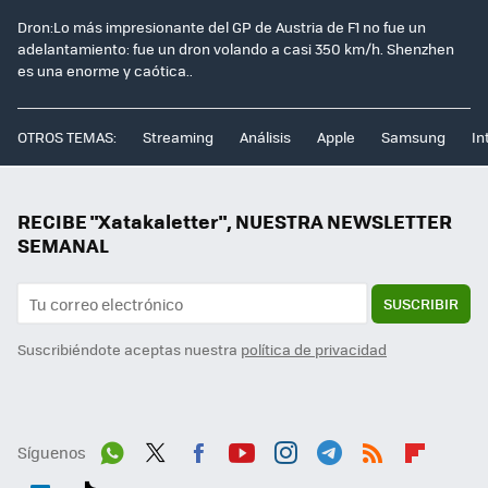
Dron:Lo más impresionante del GP de Austria de F1 no fue un
adelantamiento: fue un dron volando a casi 350 km/h. Shenzhen
es una enorme y caótica..
OTROS TEMAS:
Streaming
Análisis
Apple
Samsung
In
RECIBE "Xatakaletter", NUESTRA NEWSLETTER
SEMANAL
SUSCRIBIR
Suscribiéndote aceptas nuestra
política de privacidad
Síguenos
Wh
Twit
Fac
You
Inst
Tele
RSS
Flip