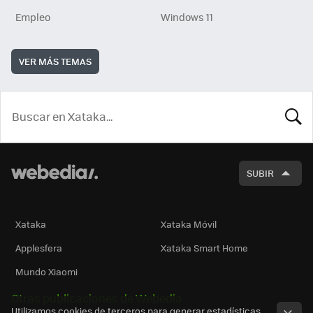
Empleo
Windows 11
VER MÁS TEMAS
BUSCA
SUBIR
Xataka
Xataka Móvil
Applesfera
Xataka Smart Home
Mundo Xiaomi
Otras publicaciones de Webedia
Utilizamos cookies de terceros para generar estadísticas