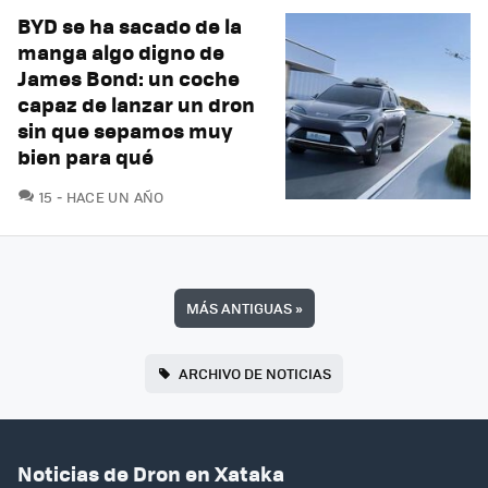
BYD se ha sacado de la
manga algo digno de
James Bond: un coche
capaz de lanzar un dron
sin que sepamos muy
bien para qué
COMENTARIOS
15
HACE UN AÑO
MÁS ANTIGUAS
»
ARCHIVO DE NOTICIAS
Noticias de Dron en Xataka