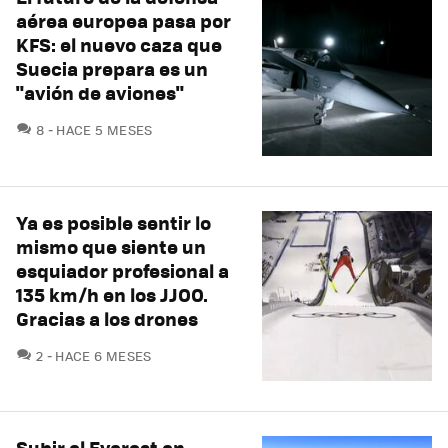
aérea europea pasa por
KFS: el nuevo caza que
Suecia prepara es un
"avión de aviones"
COMENTARIOS
8
HACE 5 MESES
Ya es posible sentir lo
mismo que siente un
esquiador profesional a
135 km/h en los JJOO.
Gracias a los drones
COMENTARIOS
2
HACE 6 MESES
Subir el Everest en