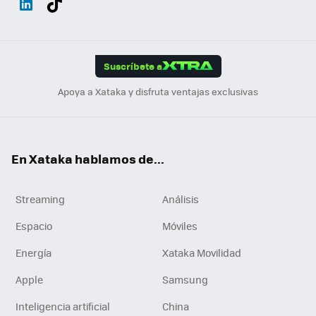
ats
ter
ebo
tub
agr
gra
boa
Link
Tikt
App
ok
e
am
m
rd
edI
ok
Suscríbete a
n
Apoya a Xataka y disfruta ventajas exclusivas
En Xataka hablamos de...
Streaming
Análisis
Espacio
Móviles
Energía
Xataka Movilidad
Apple
Samsung
Inteligencia artificial
China