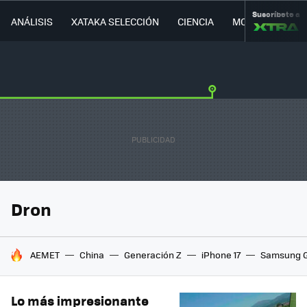
Suscríbete a
ANÁLISIS
XATAKA SELECCIÓN
CIENCIA
MOVILIDAD
Dron
HOY SE HABLA DE
AEMET
China
Generación Z
iPhone 17
Samsung G
Lo más impresionante