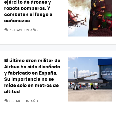
ejército de drones y
robots bomberos. Y
combaten el fuego a
cañonazos
COMENTARIOS
3
HACE UN AÑO
El último dron militar de
Airbus ha sido diseñado
y fabricado en España.
Su importancia no se
mide solo en metros de
altitud
COMENTARIOS
6
HACE UN AÑO