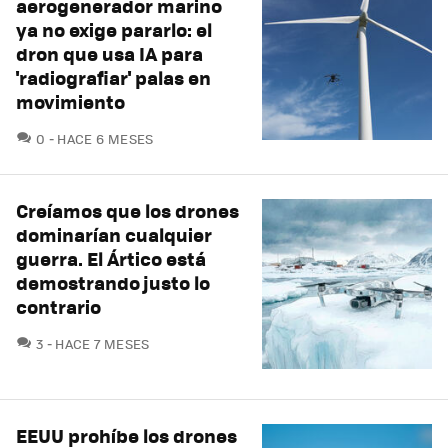
aerogenerador marino
ya no exige pararlo: el
dron que usa IA para
'radiografiar' palas en
movimiento
COMENTARIOS
0
HACE 6 MESES
Creíamos que los drones
dominarían cualquier
guerra. El Ártico está
demostrando justo lo
contrario
COMENTARIOS
3
HACE 7 MESES
EEUU prohíbe los drones