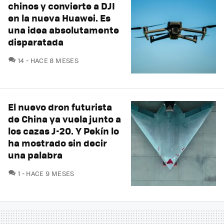
chinos y convierte a DJI
en la nueva Huawei. Es
una idea absolutamente
disparatada
COMENTARIOS
14
HACE 8 MESES
El nuevo dron futurista
de China ya vuela junto a
los cazas J-20. Y Pekín lo
ha mostrado sin decir
una palabra
COMENTARIOS
1
HACE 9 MESES