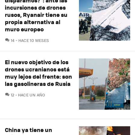
disparamos?": ante las
incursiones de drones
rusos, Ryanair tiene su
propia alternativa al
muro europeo
COMENTARIOS
14
HACE 10 MESES
El nuevo objetivo de los
drones ucranianos está
muy lejos del frente: son
las gasolineras de Rusia
COMENTARIOS
12
HACE UN AÑO
China ya tiene un