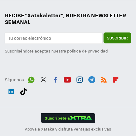
RECIBE "Xatakaletter", NUESTRA NEWSLETTER
SEMANAL
SUSCRIBIR
Suscribiéndote aceptas nuestra
política de privacidad
Síguenos
Wh
Twit
Fac
You
Inst
Tele
RSS
Flip
ats
ter
ebo
tub
agr
gra
boa
Link
Tikt
App
ok
e
am
m
rd
edI
ok
Suscríbete a
n
Apoya a Xataka y disfruta ventajas exclusivas