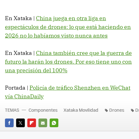
En Xataka |
China juega en otra liga en
espectáculos de drones: lo que está haciendo en
2026 no lo habíamos visto nunca antes
En Xataka |
China también cree que la guerra de
futuro la harán los drones. Por eso tiene uno con
una precisión del 100%
Portada |
Policía de tráfico Shenzhen en WeChat
vía ChinaDaily
TEMAS
Componentes
Xataka Movilidad
Drones
D
FACEBOOK
TWITTER
FLIPBOARD
E-
WHATSAPP