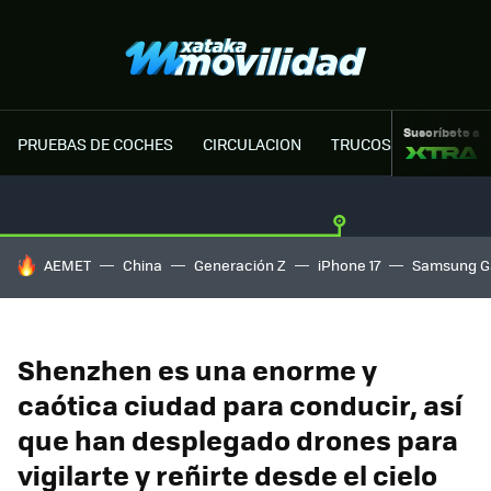
Suscríbete a
PRUEBAS DE COCHES
CIRCULACION
TRUCOS MOTOR
HOY SE HABLA DE
AEMET
China
Generación Z
iPhone 17
Samsung G
Shenzhen es una enorme y
caótica ciudad para conducir, así
que han desplegado drones para
vigilarte y reñirte desde el cielo