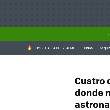
HOY SE HABLA DE
AEMET
China
Sequí
Cuatro 
donde n
astronau