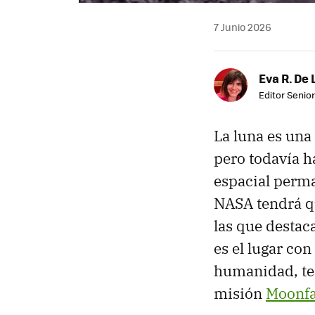
7 Junio 2026
Eva R. De 
Editor Senior
La luna es una
pero todavía h
espacial perma
NASA tendrá q
las que destaca
es el lugar con
humanidad, ten
misión
Moonfa