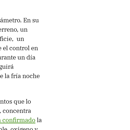
iámetro. En su
erreno, un
ficie, un
 el control en
urante un día
guirá
 la fría noche
entos que lo
, concentra
a confirmado
la
ble, oxígeno y