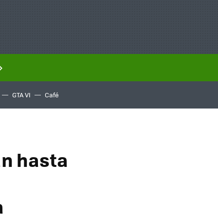
GTA VI
Café
án hasta
a