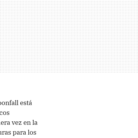
onfall está
icos
era vez en la
uras para los