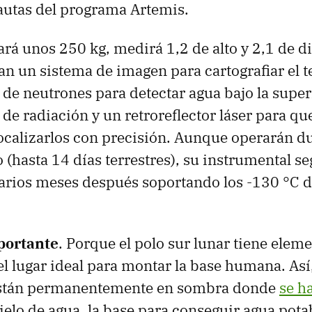
autas del programa Artemis.
rá unos 250 kg, medirá 1,2 de alto y 2,1 de d
gan un sistema de imagen para cartografiar el t
de neutrones para detectar agua bajo la super
de radiación y un retroreflector láser para que
ocalizarlos con precisión. Aunque operarán d
 (hasta 14 días terrestres), su instrumental se
rios meses después soportando los -130 °C de
portante
. Porque el polo sur lunar tiene elem
el lugar ideal para montar la base humana. Así
están permanentemente en sombra donde
se h
ielo de agua, la base para conseguir agua pota