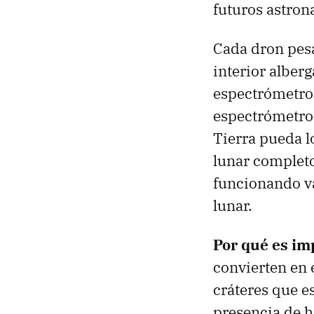
futuros astron
Cada dron pesa
interior alber
espectrómetro 
espectrómetro 
Tierra pueda l
lunar completo
funcionando va
lunar.
Por qué es im
convierten en 
cráteres que 
presencia de h