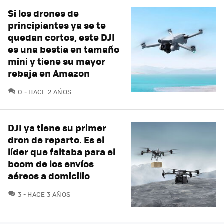
Si los drones de
principiantes ya se te
quedan cortos, este DJI
es una bestia en tamaño
mini y tiene su mayor
rebaja en Amazon
COMENTARIOS
0
HACE 2 AÑOS
DJI ya tiene su primer
dron de reparto. Es el
líder que faltaba para el
boom de los envíos
aéreos a domicilio
COMENTARIOS
3
HACE 3 AÑOS