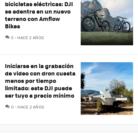
bicicletas eléctricas: DJI
se adentra en un nuevo
terreno con Amflow
Bikes
COMENTARIOS
5
HACE 2 AÑOS
Iniciarse en la grabación
de video con dron cuesta
menos por tiempo
limitado: este DJI puede
ser tuyo a precio mínimo
COMENTARIOS
0
HACE 2 AÑOS