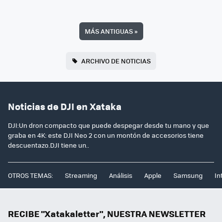
MÁS ANTIGUAS
»
ARCHIVO DE NOTICIAS
Noticias de DJI en Xataka
DJI:Un dron compacto que puede despegar desde tu mano y que
graba en 4K: este DJI Neo 2 con un montón de accesorios tiene
descuentazo.DJI tiene un..
OTROS TEMAS:
Streaming
Análisis
Apple
Samsung
In
RECIBE "Xatakaletter", NUESTRA NEWSLETTER