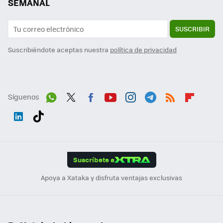
SEMANAL
SUSCRIBIR
Suscribiéndote aceptas nuestra
política de privacidad
Síguenos
Wh
Twit
Fac
You
Inst
Tele
RSS
Flip
ats
ter
ebo
tub
agr
gra
boa
Link
Tikt
App
ok
e
am
m
rd
edI
ok
Suscríbete a
n
Apoya a Xataka y disfruta ventajas exclusivas