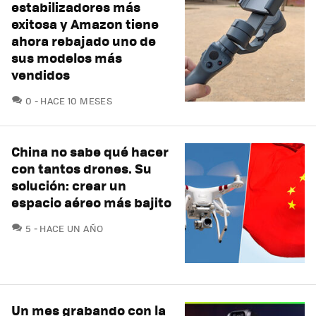
estabilizadores más
exitosa y Amazon tiene
ahora rebajado uno de
sus modelos más
vendidos
COMENTARIOS
0
HACE 10 MESES
China no sabe qué hacer
con tantos drones. Su
solución: crear un
espacio aéreo más bajito
COMENTARIOS
5
HACE UN AÑO
Un mes grabando con la