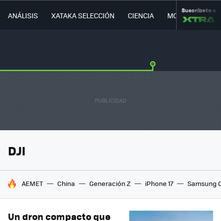
Suscríbete a
ANÁLISIS
XATAKA SELECCIÓN
CIENCIA
MOVILIDAD
DJI
HOY SE HABLA DE
AEMET
China
Generación Z
iPhone 17
Samsung G
Un dron compacto que