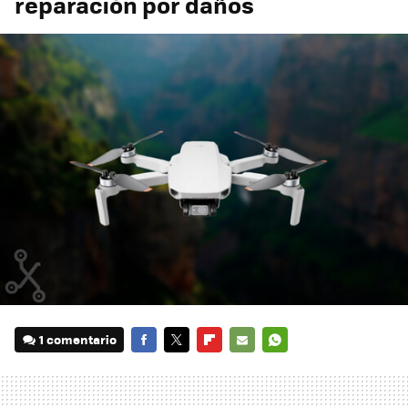
reparación por daños
1 comentario
FACEBOOK
TWITTER
FLIPBOARD
E-
WHATSAPP
MAIL