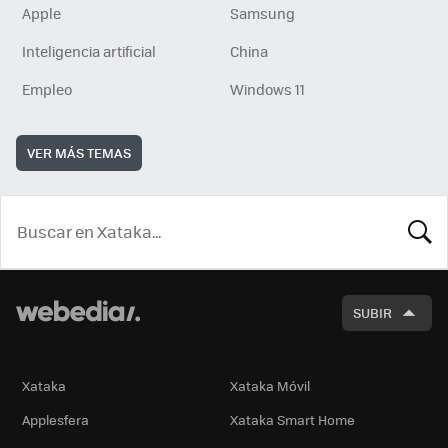
Apple
Samsung
Inteligencia artificial
China
Empleo
Windows 11
VER MÁS TEMAS
BUSCA
SUBIR
Xataka
Xataka Móvil
Applesfera
Xataka Smart Home