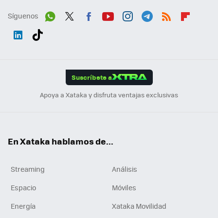
Síguenos
Wh
Twit
Fac
You
Inst
Tele
RSS
Flip
ats
ter
ebo
tub
agr
gra
boa
Link
Tikt
App
ok
e
am
m
rd
edI
ok
Suscríbete a
n
Apoya a Xataka y disfruta ventajas exclusivas
En Xataka hablamos de...
Streaming
Análisis
Espacio
Móviles
Energía
Xataka Movilidad