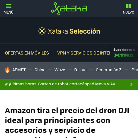
MENÚ
NUEVO
Suscríbete a
OFERTAS EN MÓVILES
VPN Y SERVICIOS DE INTERNET
OFER
HOY SE HABLA DE
AEMET
China
Waze
Fallout
Generación Z
iPh
🌿¡Últimas horas! Sorteo de robot cortacésped Mova ViAX
Amazon tira el precio del dron DJI
ideal para principiantes con
accesorios y servicio de