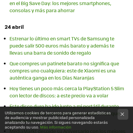
en el Big Save Day: los mejores smartphones,
consolas y más para ahorrar
24 abril
Estrenar lo último en smart TVs de Samsung te
puede salir 500 euros más barato y además te
llevas una barra de sonido de regalo
Que compres un patinete barato no significa que
compres uno cualquiera: este de Xiaomi es una
auténtica ganga en los Días Naranjas
Hoy tienes un poco más cerca la PlayStation 5 Slim
con lector de discos: a este precio va a volar
Este disco duro ha ido junto a mi portátil durante
mucho tiempo y a este precio, no puedo más que
Utilizamos cookies de terceros para generar estadísticas
de audiencia y mostrar publicidad personalizada
recomendarlo
analizando tu navegación. Si sigues navegando estarás
aceptando su uso.
Más información
MediaMarkt despide su Aniversario con los mejores