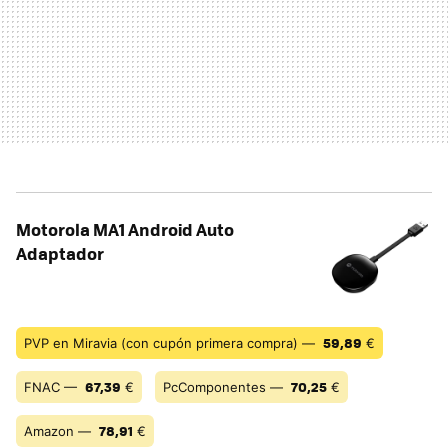
Motorola MA1 Android Auto
Adaptador
59,89
PVP en Miravia (con cupón primera compra) —
€
67,39
70,25
FNAC —
€
PcComponentes —
€
78,91
Amazon —
€