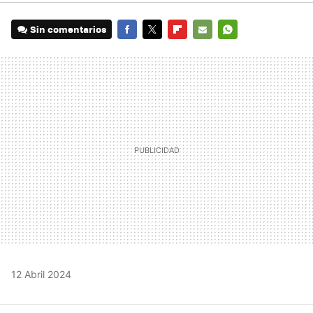
Sin comentarios
FACEBOOK
TWITTER
FLIPBOARD
E-
WHATSAPP
MAIL
12 Abril 2024