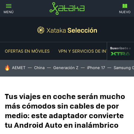
MENÚ
NUEVO
Suscríbete a
OFERTAS EN MÓVILES
VPN Y SERVICIOS DE INTERNET
O
HOY SE HABLA DE
AEMET
China
Generación Z
iPhone 17
Samsung G
Tus viajes en coche serán mucho
más cómodos sin cables de por
medio: este adaptador convierte
tu Android Auto en inalámbrico