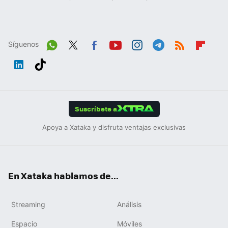
Síguenos
Wh
Twit
Fac
You
Inst
Tele
RSS
Flip
ats
ter
ebo
tub
agr
gra
boa
Link
Tikt
App
ok
e
am
m
rd
edIn
ok
Suscríbete a
Apoya a Xataka y disfruta ventajas exclusivas
En Xataka hablamos de...
Streaming
Análisis
Espacio
Móviles