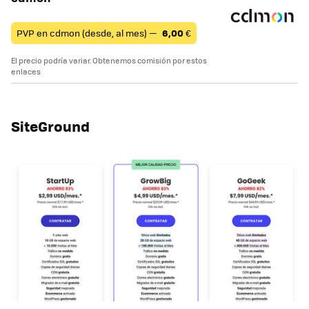
PVP en cdmon (desde, al mes) —
6,00
€
El precio podría variar. Obtenemos comisión por estos
enlaces
SiteGround