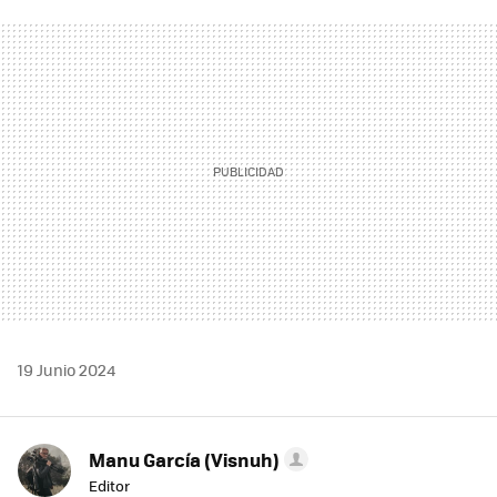
FACEBOOK
TWITTER
FLIPBOARD
E-
WHATSAPP
MAIL
19 Junio 2024
Manu García (Visnuh)
Editor