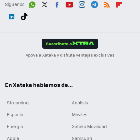
Síguenos
Wh
Twit
Fac
You
Inst
Tele
RSS
Flip
ats
ter
ebo
tub
agr
gra
boa
Link
Tikt
App
ok
e
am
m
rd
edI
ok
Suscríbete a
n
Apoya a Xataka y disfruta ventajas exclusivas
En Xataka hablamos de...
Streaming
Análisis
Espacio
Móviles
Energía
Xataka Movilidad
Apple
Samsung