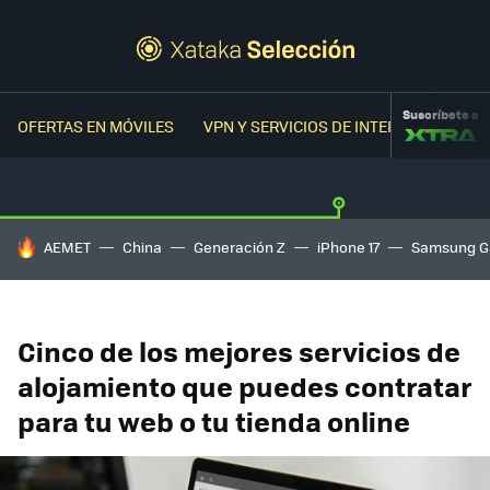
Suscríbete a
OFERTAS EN MÓVILES
VPN Y SERVICIOS DE INTERNET
OFER
HOY SE HABLA DE
AEMET
China
Generación Z
iPhone 17
Samsung G
Cinco de los mejores servicios de
alojamiento que puedes contratar
para tu web o tu tienda online