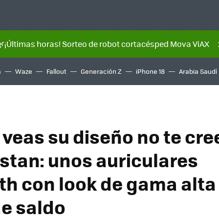
🌿¡Últimas horas! Sorteo de robot cortacésped Mova ViAX
a
Waze
Fallout
Generación Z
iPhone 18
Arabia Saudí
veas su diseño no te cree
stan: unos auriculares
th con look de gama alta
de saldo