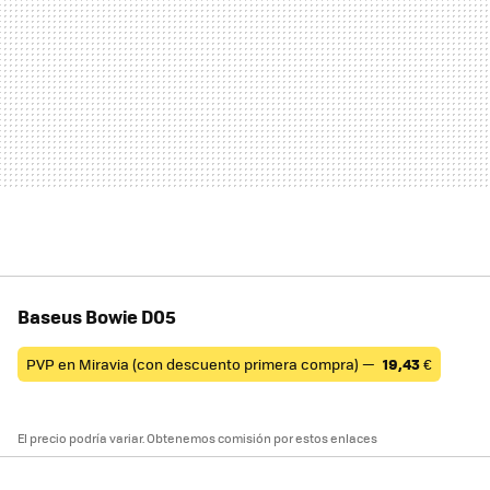
Baseus Bowie D05
PVP en Miravia (con descuento primera compra) —
19,43
€
El precio podría variar. Obtenemos comisión por estos enlaces