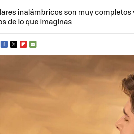
ulares inalámbricos son muy completos 
 de lo que imaginas
FACEBOOK
TWITTER
FLIPBOARD
E-
MAIL