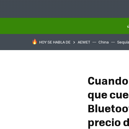
HOY SE HABLA DE
AEMET
China
Sequí
Cuando 
que cue
Bluetoo
precio 