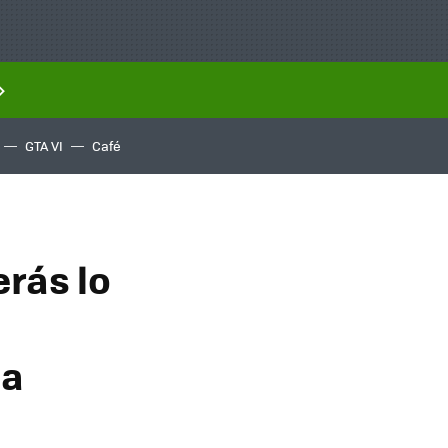
GTA VI
Café
rás lo
 a