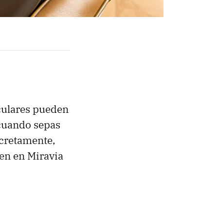
iculares pueden
 cuando sepas
ncretamente,
nen en Miravia