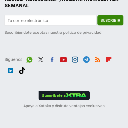
SEMANAL
SUSCRIBIR
Suscribiéndote aceptas nuestra
política de privacidad
Síguenos
Wh
Twit
Fac
You
Inst
Tele
RSS
Flip
ats
ter
ebo
tub
agr
gra
boa
Link
Tikt
App
ok
e
am
m
rd
edI
ok
Suscríbete a
n
Apoya a Xataka y disfruta ventajas exclusivas