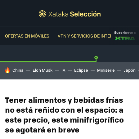
Suscríbete a
OFERTAS EN MÓVILES
VPN Y SERVICIOS DE INTERNET
OFER
HOY SE HABLA DE
China
Elon Musk
IA
Eclipse
Miniserie
Japón
Tener alimentos y bebidas frías
no está reñido con el espacio: a
este precio, este minifrigorífico
se agotará en breve