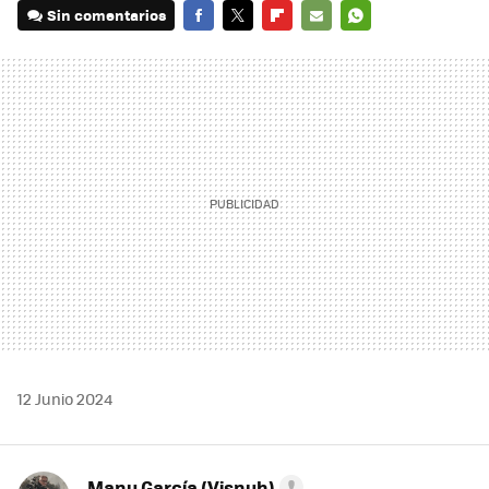
Sin comentarios
FACEBOOK
TWITTER
FLIPBOARD
E-
WHATSAPP
MAIL
12 Junio 2024
Manu García (Visnuh)