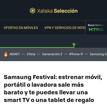
Suscríbete a
OFERTAS EN MÓVILES
VPN Y SERVICIOS DE INTERNET
OFER
HOY SE HABLA DE
AEMET
China
Generación Z
iPhone 17
Samsung G
Samsung Festival: estrenar móvil,
portátil o lavadora sale más
barato y te puedes llevar una
smart TV o una tablet de regalo