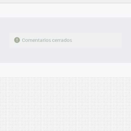
FACEBOOK
TWITTER
FLIPBOARD
E-
WHATSAPP
MAIL
Comentarios cerrados