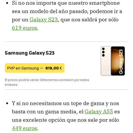
Si no nos importa que nuestro smartphone
sea un modelo del año pasado, podemos ir a
por un
Galaxy S23
, que nos saldrá por sólo
619 euros
.
Samsung Galaxy S23
PVP en Samsung —
619,00
€
El precio podría variar. Obtenemos comisión por estos
enlaces
Y si no necesitamos un tope de gama y nos
basta con un gama media, el
Galaxy A55
es
una excelente opción que nos sale por sólo
449 euros
.