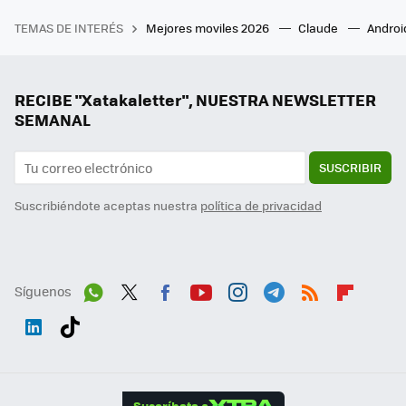
TEMAS DE INTERÉS
Mejores moviles 2026
Claude
Androi
RECIBE "Xatakaletter", NUESTRA NEWSLETTER
SEMANAL
SUSCRIBIR
Suscribiéndote aceptas nuestra
política de privacidad
Síguenos
Wh
Twit
Fac
You
Inst
Tele
RSS
Flip
ats
ter
ebo
tub
agr
gra
boa
Link
Tikt
App
ok
e
am
m
rd
edI
ok
Suscríbete a