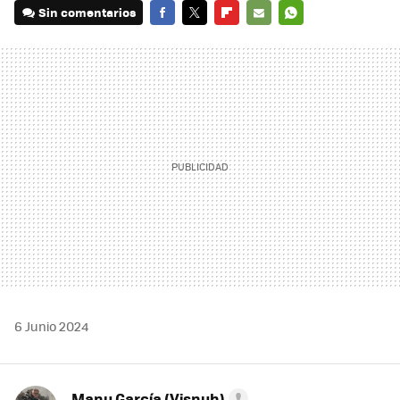
Sin comentarios
FACEBOOK
TWITTER
FLIPBOARD
E-
WHATSAPP
MAIL
6 Junio 2024
Manu García (Visnuh)