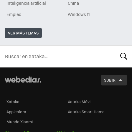
Inteligencia artificial
China
Empleo
Windows 11
VER MÁS TEMAS
BUSCA
SUBIR
Xataka
Xataka Móvil
Applesfera
Xataka Smart Home
Mundo Xiaomi