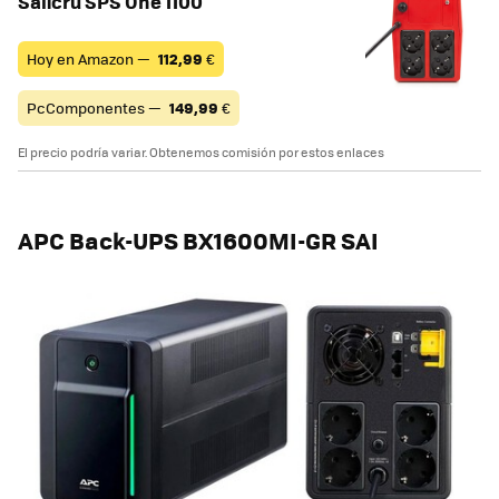
Salicru SPS One 1100
Hoy en Amazon —
112,99
€
PcComponentes —
149,99
€
El precio podría variar. Obtenemos comisión por estos enlaces
APC Back-UPS BX1600MI-GR SAI