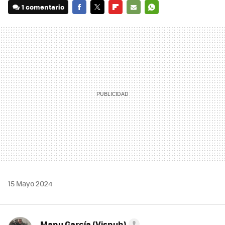
1 comentario
FACEBOOK
TWITTER
FLIPBOARD
E-
WHATSAPP
MAIL
15 Mayo 2024
Manu García (Visnuh)