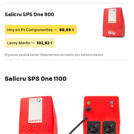
Salicru SPS One 900
Hoy en PcComponentes —
99,99
€
Leroy Merlin —
102,92
€
El precio podría variar. Obtenemos comisión por estos enlaces
Salicru SPS One 1100