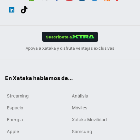
Wh
Twit
Fac
You
Inst
Tele
RSS
Flip
ats
ter
ebo
tub
agr
gra
boa
Link
Tikt
App
ok
e
am
m
rd
edI
ok
Suscríbete a
n
Apoya a Xataka y disfruta ventajas exclusivas
En Xataka hablamos de...
Streaming
Análisis
Espacio
Móviles
Energía
Xataka Movilidad
Apple
Samsung