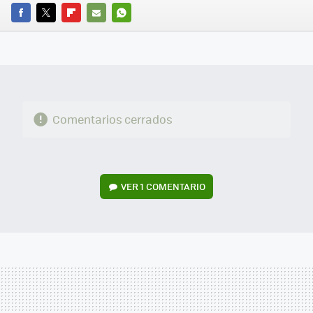
FACEBOOK
TWITTER
FLIPBOARD
E-
WHATSAPP
MAIL
Comentarios cerrados
VER
1 COMENTARIO