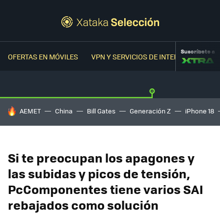
Suscríbete a
OFERTAS EN MÓVILES
VPN Y SERVICIOS DE INTERNET
OFER
HOY SE HABLA DE
AEMET
China
Bill Gates
Generación Z
iPhone 18
Si te preocupan los apagones y
las subidas y picos de tensión,
PcComponentes tiene varios SAI
rebajados como solución