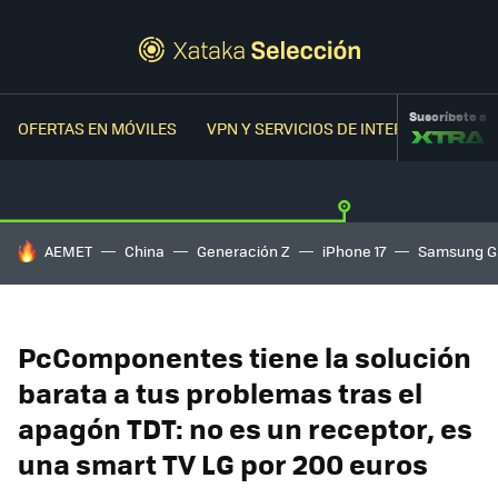
Suscríbete a
OFERTAS EN MÓVILES
VPN Y SERVICIOS DE INTERNET
OFER
HOY SE HABLA DE
AEMET
China
Generación Z
iPhone 17
Samsung G
PcComponentes tiene la solución
barata a tus problemas tras el
apagón TDT: no es un receptor, es
una smart TV LG por 200 euros