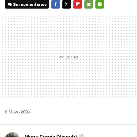
Sin comentarios
FACEBOOK
TWITTER
FLIPBOARD
E-
WHATSAPP
MAIL
8 Mayo 2024
Manu García (Visnuh)