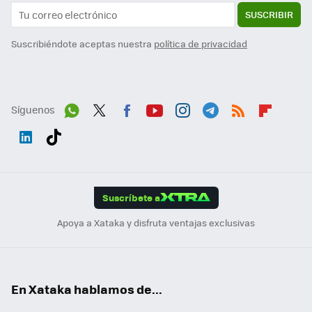
SUSCRIBIR
Suscribiéndote aceptas nuestra
política de privacidad
Síguenos
Wh
Twit
Fac
You
Inst
Tele
RSS
Flip
ats
ter
ebo
tub
agr
gra
boa
Link
Tikt
App
ok
e
am
m
rd
edI
ok
Suscríbete a
n
Apoya a Xataka y disfruta ventajas exclusivas
En Xataka hablamos de...