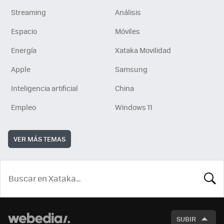
Streaming
Análisis
Espacio
Móviles
Energía
Xataka Movilidad
Apple
Samsung
Inteligencia artificial
China
Empleo
Windows 11
VER MÁS TEMAS
BUSCA
SUBIR