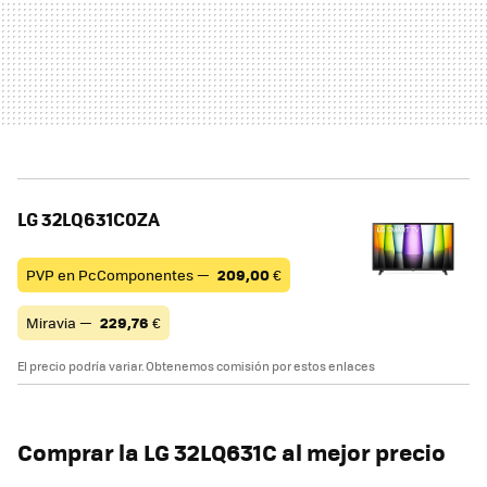
LG 32LQ631C0ZA
PVP en PcComponentes —
209,00
€
Miravia —
229,76
€
El precio podría variar. Obtenemos comisión por estos enlaces
Comprar la LG 32LQ631C al mejor precio