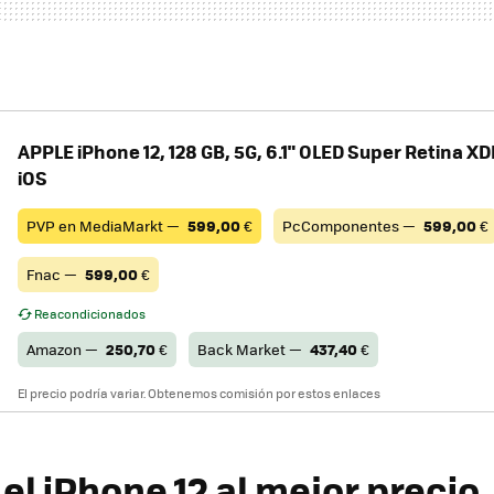
APPLE iPhone 12, 128 GB, 5G, 6.1" OLED Super Retina XDR
iOS
PVP en MediaMarkt —
599,00
€
PcComponentes —
599,00
€
Fnac —
599,00
€
Reacondicionados
Amazon —
250,70
€
Back Market —
437,40
€
El precio podría variar. Obtenemos comisión por estos enlaces
el iPhone 12 al mejor precio