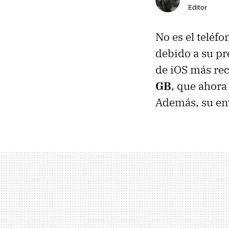
Editor
No es el teléf
debido a su pr
de iOS más rec
GB
, que ahora
Además, su env