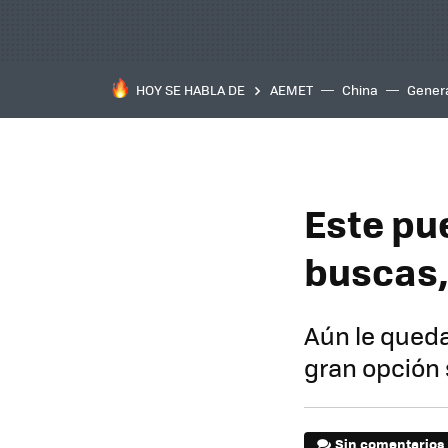
HOY SE HABLA DE
AEMET
China
Gener
Este pu
buscas,
Aún le queda
gran opción
Sin comentarios