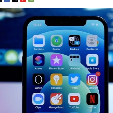
FACEBOOK
TWITTER
FLIPBOARD
E-
MAIL