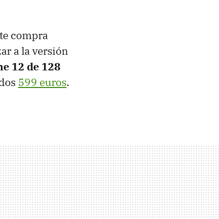
nte compra
ar a la versión
ne 12
de
128
ados
599 euros
.