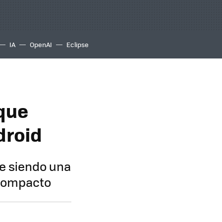
IA
OpenAI
Eclipse
 que
droid
ue siendo una
 compacto