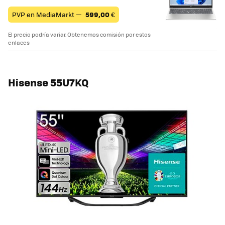
PVP en MediaMarkt —
599,00
€
El precio podría variar. Obtenemos comisión por estos
enlaces
Hisense 55U7KQ