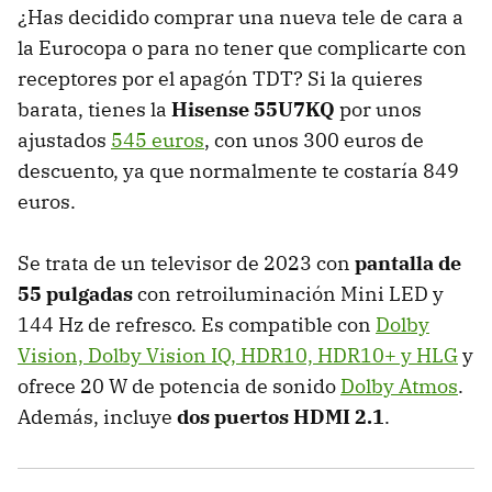
¿Has decidido comprar una nueva tele de cara a
la Eurocopa o para no tener que complicarte con
receptores por el apagón TDT? Si la quieres
barata, tienes la
Hisense 55U7KQ
por unos
ajustados
545 euros
, con unos 300 euros de
descuento, ya que normalmente te costaría 849
euros.
Se trata de un televisor de 2023 con
pantalla de
55 pulgadas
con retroiluminación Mini LED y
144 Hz de refresco. Es compatible con
Dolby
Vision, Dolby Vision IQ, HDR10, HDR10+ y HLG
y
ofrece 20 W de potencia de sonido
Dolby Atmos
.
Además, incluye
dos puertos HDMI 2.1
.