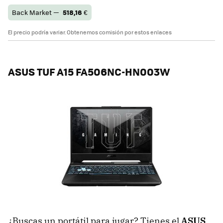
Back Market —
518,16
€
El precio podría variar. Obtenemos comisión por estos enlaces
ASUS TUF A15 FA506NC-HN003W
¿Buscas un portátil para jugar? Tienes el
ASUS