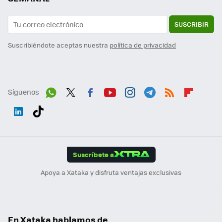
SUSCRIBIR
Suscribiéndote aceptas nuestra
política de privacidad
Síguenos
Wh
Twit
Fac
You
Inst
Tele
RSS
Flip
ats
ter
ebo
tub
agr
gra
boa
Link
Tikt
App
ok
e
am
m
rd
edI
ok
Suscríbete a
n
Apoya a Xataka y disfruta ventajas exclusivas
En Xataka hablamos de...