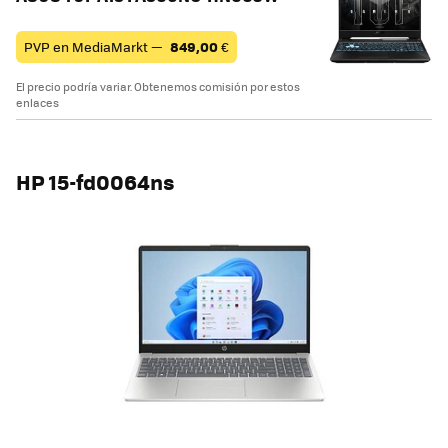
PVP en MediaMarkt —
849,00
€
El precio podría variar. Obtenemos comisión por estos
enlaces
HP 15-fd0064ns