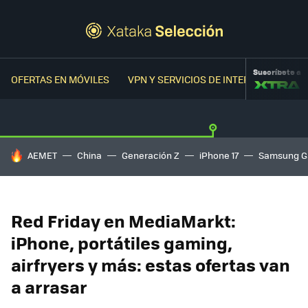
Suscríbete a
OFERTAS EN MÓVILES
VPN Y SERVICIOS DE INTERNET
OFER
HOY SE HABLA DE
AEMET
China
Generación Z
iPhone 17
Samsung G
Red Friday en MediaMarkt:
iPhone, portátiles gaming,
airfryers y más: estas ofertas van
a arrasar