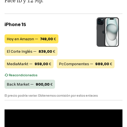
Face ID y 12 Mp.
iPhone 15
Hoy en Amazon —
749,00
€
El Corte Inglés —
839,00
€
MediaMarkt —
959,00
€
PcComponentes —
989,00
€
Reacondicionados
Back Market —
900,00
€
El precio podría variar. Obtenemos comisión por estos enlaces