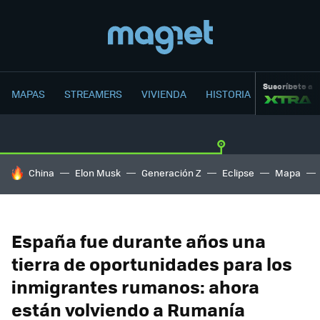
Suscríbete a
MAPAS
STREAMERS
VIVIENDA
HISTORIA
HOY SE HABLA DE
China
Elon Musk
Generación Z
Eclipse
Mapa
España fue durante años una
tierra de oportunidades para los
inmigrantes rumanos: ahora
están volviendo a Rumanía