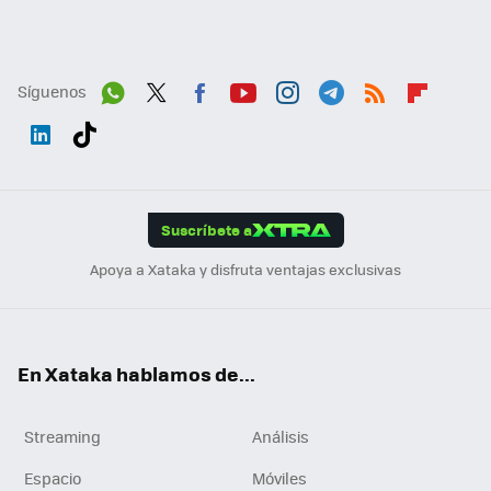
Síguenos
Wh
Twit
Fac
You
Inst
Tele
RSS
Flip
ats
ter
ebo
tub
agr
gra
boa
Link
Tikt
App
ok
e
am
m
rd
edI
ok
Suscríbete a
n
Apoya a Xataka y disfruta ventajas exclusivas
En Xataka hablamos de...
Streaming
Análisis
Espacio
Móviles