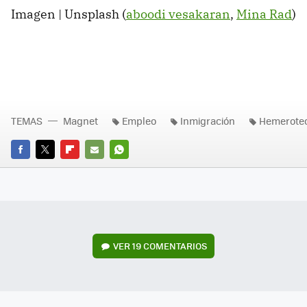
Imagen | Unsplash (
aboodi vesakaran
,
Mina Rad
)
TEMAS
Magnet
Empleo
Inmigración
Hemerote
FACEBOOK
TWITTER
FLIPBOARD
E-
WHATSAPP
MAIL
VER
19 COMENTARIOS