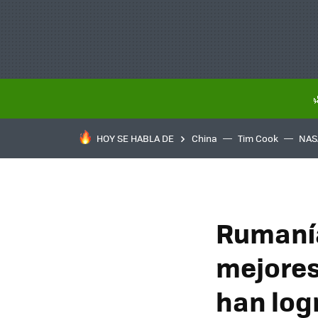
HOY SE HABLA DE
China
Tim Cook
NAS
Rumanía
mejores 
han log