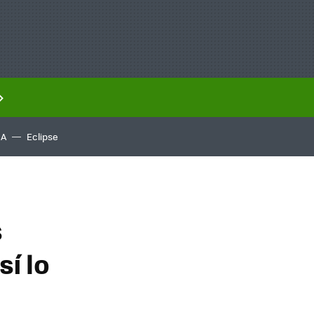
IA
Eclipse
s
í lo