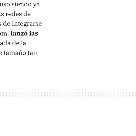
uso siendo ya
us redes de
 de integrarse
com,
lanzó las
gada de la
e tamaño tan