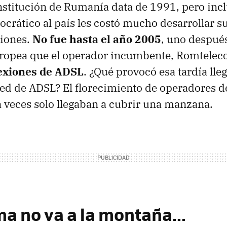
stitución de Rumanía data de 1991, pero incl
crático al país les costó mucho desarrollar s
iones.
No fue hasta el año 2005
, uno después
uropea que el operador incumbente, Romtele
exiones de ADSL
. ¿Qué provocó esa tardía lle
ed de ADSL? El florecimiento de operadores d
 veces solo llegaban a cubrir una manzana.
a no va a la montaña...