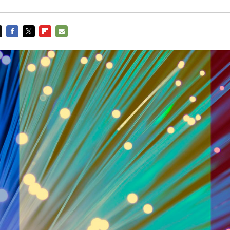
FACEBOOK
TWITTER
FLIPBOARD
E-
MAIL