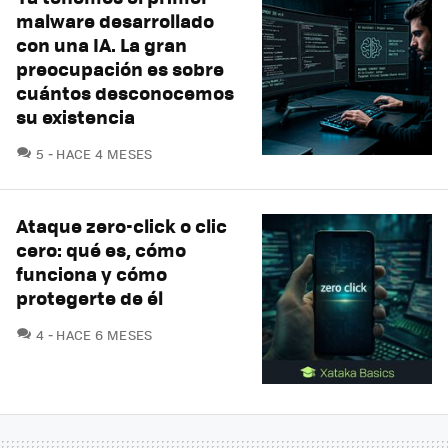
malware desarrollado
con una IA. La gran
preocupación es sobre
cuántos desconocemos
su existencia
COMENTARIOS
5
HACE 4 MESES
Ataque zero-click o clic
cero: qué es, cómo
funciona y cómo
protegerte de él
COMENTARIOS
4
HACE 6 MESES