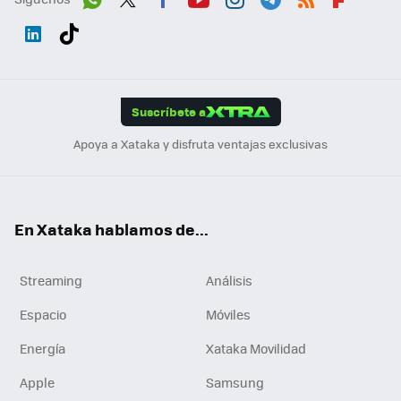
Wh
Twit
Fac
You
Inst
Tele
RSS
Flip
ats
ter
ebo
tub
agr
gra
boa
Link
Tikt
App
ok
e
am
m
rd
edI
ok
Suscríbete a
n
Apoya a Xataka y disfruta ventajas exclusivas
En Xataka hablamos de...
Streaming
Análisis
Espacio
Móviles
Energía
Xataka Movilidad
Apple
Samsung