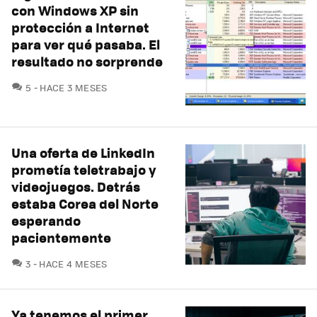
con Windows XP sin
protección a Internet
para ver qué pasaba. El
resultado no sorprende
COMENTARIOS
5
HACE 3 MESES
Una oferta de LinkedIn
prometía teletrabajo y
videojuegos. Detrás
estaba Corea del Norte
esperando
pacientemente
COMENTARIOS
3
HACE 4 MESES
Ya tenemos el primer