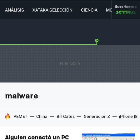
Suscríbete a
ANÁLISIS
XATAKA SELECCIÓN
CIENCIA
MOVILIDAD
malware
HOY SE HABLA DE
AEMET
China
Bill Gates
Generación Z
iPhone 18
Alguien conectó un PC