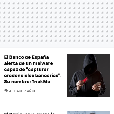
El Banco de España
alerta de un malware
capaz de "capturar
credenciales bancarias".
Su nombre: TrickMo
COMENTARIOS
4
HACE 2 AÑOS