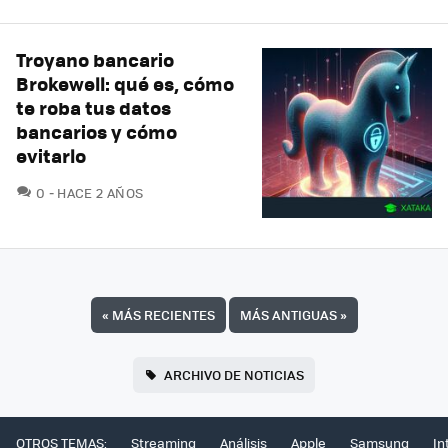
Troyano bancario
Brokewell: qué es, cómo
te roba tus datos
bancarios y cómo
evitarlo
COMENTARIOS
0
HACE 2 AÑOS
«
MÁS RECIENTES
MÁS ANTIGUAS
»
ARCHIVO DE NOTICIAS
OTROS TEMAS:
Streaming
Análisis
Apple
Samsung
In