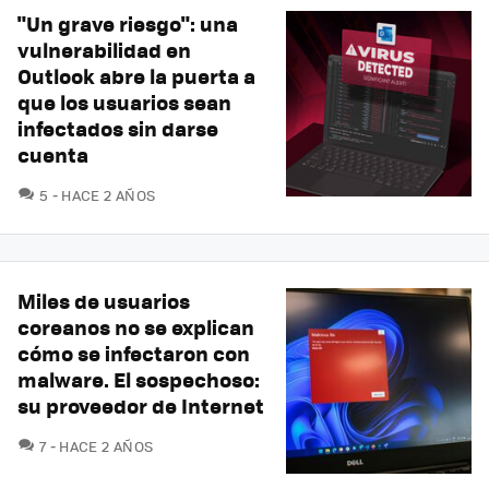
"Un grave riesgo": una
vulnerabilidad en
Outlook abre la puerta a
que los usuarios sean
infectados sin darse
cuenta
COMENTARIOS
5
HACE 2 AÑOS
Miles de usuarios
coreanos no se explican
cómo se infectaron con
malware. El sospechoso:
su proveedor de Internet
COMENTARIOS
7
HACE 2 AÑOS