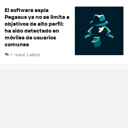
El software espía
Pegasus ya no se limita a
objetivos de alto perfil:
ha sido detectado en
móviles de usuarios
comunes
COMENTARIOS
7
HACE 2 AÑOS