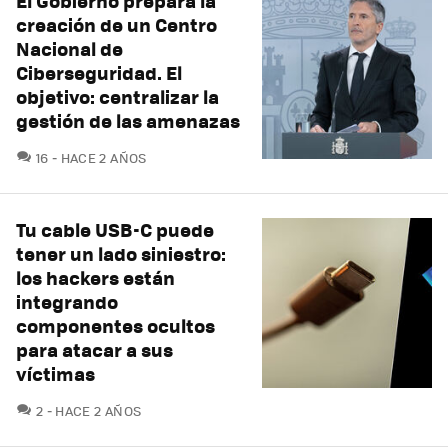
El Gobierno prepara la
creación de un Centro
Nacional de
Ciberseguridad. El
objetivo: centralizar la
gestión de las amenazas
COMENTARIOS
16
HACE 2 AÑOS
Tu cable USB-C puede
tener un lado siniestro:
los hackers están
integrando
componentes ocultos
para atacar a sus
víctimas
COMENTARIOS
2
HACE 2 AÑOS