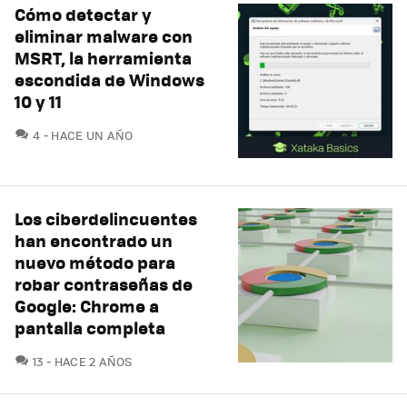
Cómo detectar y
eliminar malware con
MSRT, la herramienta
escondida de Windows
10 y 11
COMENTARIOS
4
HACE UN AÑO
Los ciberdelincuentes
han encontrado un
nuevo método para
robar contraseñas de
Google: Chrome a
pantalla completa
COMENTARIOS
13
HACE 2 AÑOS