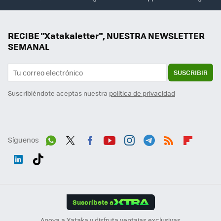
RECIBE "Xatakaletter", NUESTRA NEWSLETTER
SEMANAL
SUSCRIBIR
Suscribiéndote aceptas nuestra
política de privacidad
Síguenos
Wh
Twit
Fac
You
Inst
Tele
RSS
Flip
ats
ter
ebo
tub
agr
gra
boa
Link
Tikt
App
ok
e
am
m
rd
edI
ok
Suscríbete a
n
Apoya a Xataka y disfruta ventajas exclusivas