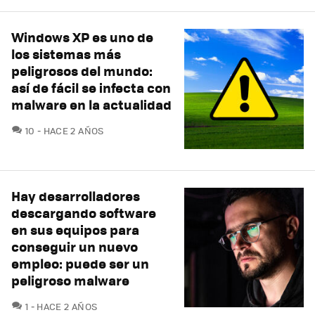
Windows XP es uno de
los sistemas más
peligrosos del mundo:
así de fácil se infecta con
malware en la actualidad
COMENTARIOS
10
HACE 2 AÑOS
Hay desarrolladores
descargando software
en sus equipos para
conseguir un nuevo
empleo: puede ser un
peligroso malware
COMENTARIOS
1
HACE 2 AÑOS