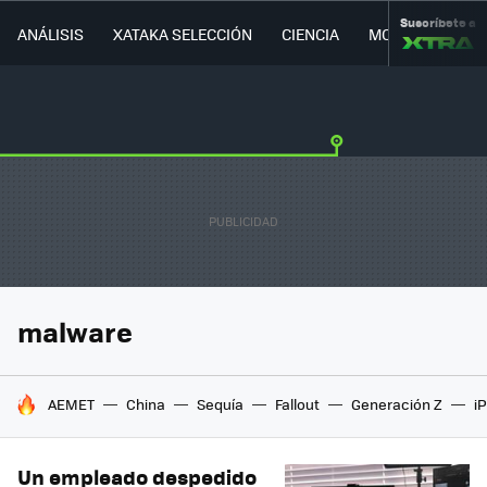
Suscríbete a
ANÁLISIS
XATAKA SELECCIÓN
CIENCIA
MOVILIDAD
malware
HOY SE HABLA DE
AEMET
China
Sequía
Fallout
Generación Z
i
Un empleado despedido