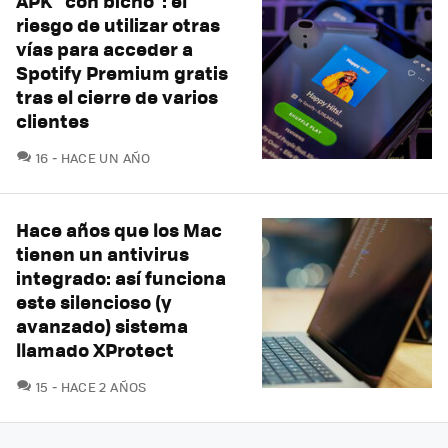
APK "con bicho": el
riesgo de utilizar otras
vías para acceder a
Spotify Premium gratis
tras el cierre de varios
clientes
COMENTARIOS
16
HACE UN AÑO
Hace años que los Mac
tienen un antivirus
integrado: así funciona
este silencioso (y
avanzado) sistema
llamado XProtect
COMENTARIOS
15
HACE 2 AÑOS