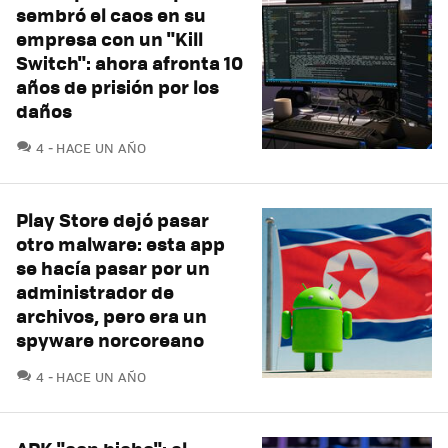
sembró el caos en su
empresa con un "Kill
Switch": ahora afronta 10
años de prisión por los
daños
COMENTARIOS
4
HACE UN AÑO
Play Store dejó pasar
otro malware: esta app
se hacía pasar por un
administrador de
archivos, pero era un
spyware norcoreano
COMENTARIOS
4
HACE UN AÑO