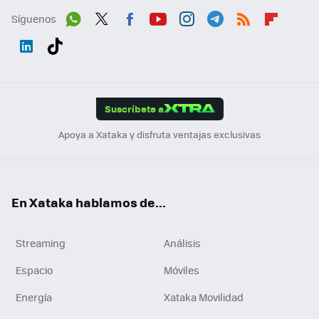
Síguenos
Wh
Twit
Fac
You
Inst
Tele
RSS
Flip
ats
ter
ebo
tub
agr
gra
boa
Link
Tikt
App
ok
e
am
m
rd
edI
ok
Suscríbete a
n
Apoya a Xataka y disfruta ventajas exclusivas
En Xataka hablamos de...
Streaming
Análisis
Espacio
Móviles
Energía
Xataka Movilidad