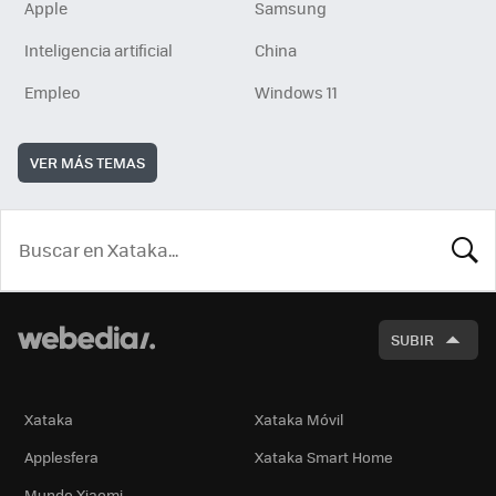
Apple
Samsung
Inteligencia artificial
China
Empleo
Windows 11
VER MÁS TEMAS
BUSCA
SUBIR
Xataka
Xataka Móvil
Applesfera
Xataka Smart Home
Mundo Xiaomi