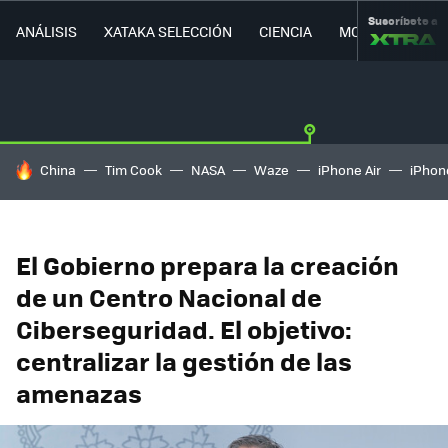
Suscríbete a
ANÁLISIS
XATAKA SELECCIÓN
CIENCIA
MOVILIDAD
HOY SE HABLA DE
China
Tim Cook
NASA
Waze
iPhone Air
iPhone
El Gobierno prepara la creación
de un Centro Nacional de
Ciberseguridad. El objetivo:
centralizar la gestión de las
amenazas