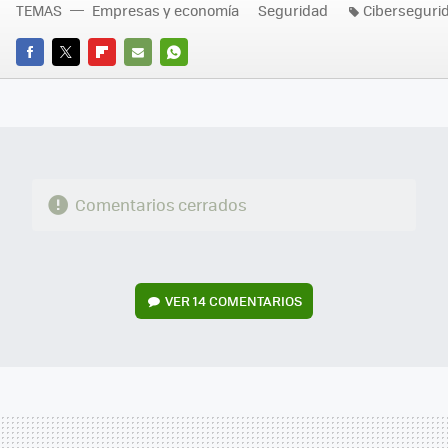
TEMAS
Empresas y economía
Seguridad
Ciberseguri
FACEBOOK
TWITTER
FLIPBOARD
E-
WHATSAPP
MAIL
Comentarios cerrados
VER
14 COMENTARIOS