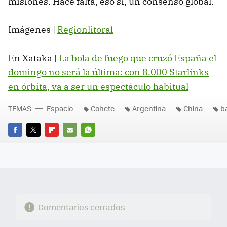
misiones. Hace falta, eso sí, un consenso global.
Imágenes |
Regionlitoral
En Xataka |
La bola de fuego que cruzó España el
domingo no será la última: con 8.000 Starlinks
en órbita, va a ser un espectáculo habitual
TEMAS
Espacio
Cohete
Argentina
China
b
FACEBOOK
TWITTER
FLIPBOARD
E-
WHATSAPP
MAIL
Comentarios cerrados