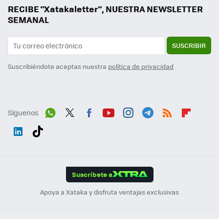
RECIBE "Xatakaletter", NUESTRA NEWSLETTER
SEMANAL
SUSCRIBIR
Suscribiéndote aceptas nuestra
política de privacidad
Síguenos
Wh
Twit
Fac
You
Inst
Tele
RSS
Flip
ats
ter
ebo
tub
agr
gra
boa
Link
Tikt
App
ok
e
am
m
rd
edI
ok
Suscríbete a
n
Apoya a Xataka y disfruta ventajas exclusivas