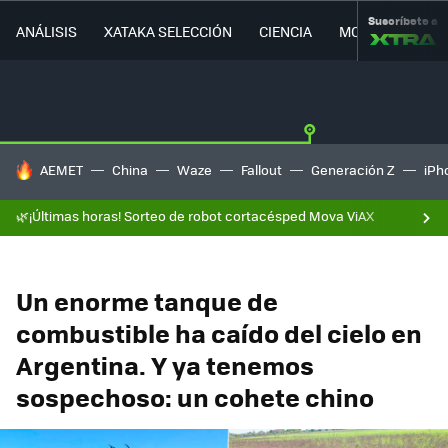
Suscríbete a
ANÁLISIS
XATAKA SELECCIÓN
CIENCIA
MOVILIDAD
HOY SE HABLA DE
AEMET
China
Waze
Fallout
Generación Z
iPh
🌿¡Últimas horas! Sorteo de robot cortacésped Mova ViAX
Un enorme tanque de
combustible ha caído del cielo en
Argentina. Y ya tenemos
sospechoso: un cohete chino