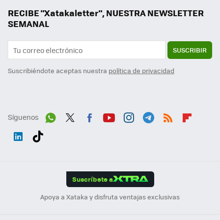
RECIBE "Xatakaletter", NUESTRA NEWSLETTER
SEMANAL
SUSCRIBIR
Suscribiéndote aceptas nuestra
política de privacidad
Síguenos
Wh
Twit
Fac
You
Inst
Tele
RSS
Flip
ats
ter
ebo
tub
agr
gra
boa
Link
Tikt
App
ok
e
am
m
rd
edI
ok
Suscríbete a
n
Apoya a Xataka y disfruta ventajas exclusivas