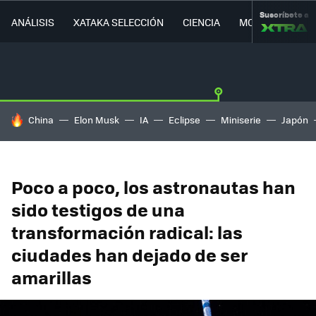
Suscríbete a
ANÁLISIS
XATAKA SELECCIÓN
CIENCIA
MOVILIDAD
HOY SE HABLA DE
China
Elon Musk
IA
Eclipse
Miniserie
Japón
Poco a poco, los astronautas han
sido testigos de una
transformación radical: las
ciudades han dejado de ser
amarillas