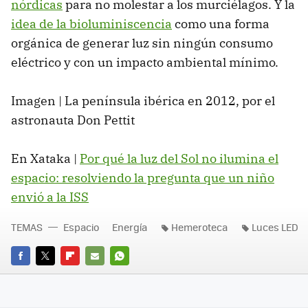
nórdicas
para no molestar a los murciélagos. Y la
idea de la bioluminiscencia
como una forma
orgánica de generar luz sin ningún consumo
eléctrico y con un impacto ambiental mínimo.
Imagen | La península ibérica en 2012, por el
astronauta Don Pettit
En Xataka |
Por qué la luz del Sol no ilumina el
espacio: resolviendo la pregunta que un niño
envió a la ISS
TEMAS
Espacio
Energía
Hemeroteca
Luces LED
FACEBOOK
TWITTER
FLIPBOARD
E-
WHATSAPP
MAIL