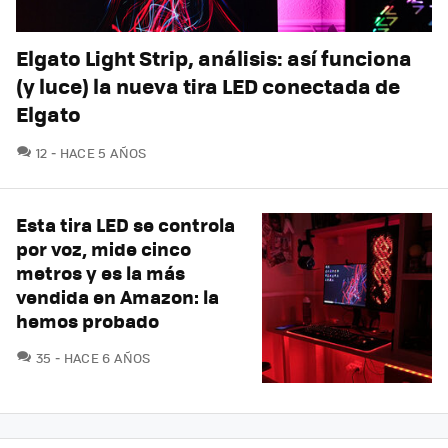
Elgato Light Strip, análisis: así funciona
(y luce) la nueva tira LED conectada de
Elgato
COMENTARIOS
12
HACE 5 AÑOS
Esta tira LED se controla
por voz, mide cinco
metros y es la más
vendida en Amazon: la
hemos probado
COMENTARIOS
35
HACE 6 AÑOS