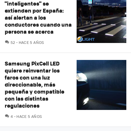
"inteligentes" se
extienden por España:
así alertan a los
conductores cuando una
persona se acerca
COMENTARIOS
52
HACE 5 AÑOS
Samsung PixCell LED
quiere reinventar los
faros con una luz
direccionable, más
pequeña y compatible
con las distintas
regulaciones
COMENTARIOS
4
HACE 5 AÑOS