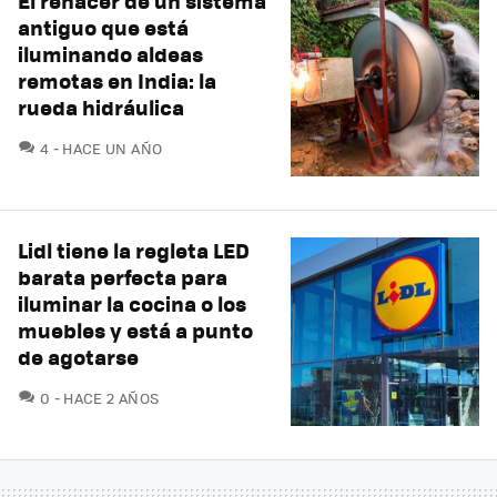
El renacer de un sistema
antiguo que está
iluminando aldeas
remotas en India: la
rueda hidráulica
COMENTARIOS
4
HACE UN AÑO
Lidl tiene la regleta LED
barata perfecta para
iluminar la cocina o los
muebles y está a punto
de agotarse
COMENTARIOS
0
HACE 2 AÑOS