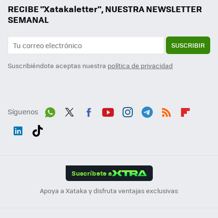
RECIBE "Xatakaletter", NUESTRA NEWSLETTER
SEMANAL
SUSCRIBIR
Suscribiéndote aceptas nuestra
política de privacidad
Síguenos
Wh
Twit
Fac
You
Inst
Tele
RSS
Flip
ats
ter
ebo
tub
agr
gra
boa
Link
Tikt
App
ok
e
am
m
rd
edI
ok
Suscríbete a
n
Apoya a Xataka y disfruta ventajas exclusivas