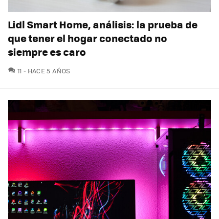
Lidl Smart Home, análisis: la prueba de
que tener el hogar conectado no
siempre es caro
COMENTARIOS
11
HACE 5 AÑOS