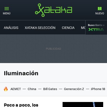
MENÚ
NUEVO
Suscríbete a
ANÁLISIS
XATAKA SELECCIÓN
CIENCIA
MOVILIDAD
Iluminación
HOY SE HABLA DE
AEMET
China
Bill Gates
Generación Z
iPhone 18
Poco a poco, los