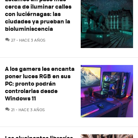
cerca de iluminar calles
con luciérnagas: las
ciudades ya prueban la
bioluminiscencia
COMENTARIOS
27
HACE 3 AÑOS
A los gamers les encanta
poner luces RGB en sus
PC: pronto podrán
controlarlas desde
Windows 11
COMENTARIOS
21
HACE 3 AÑOS
Las alucinantes librerías