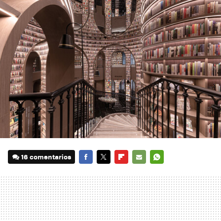
16 comentarios
FACEBOOK
TWITTER
FLIPBOARD
E-
WHATSAPP
MAIL