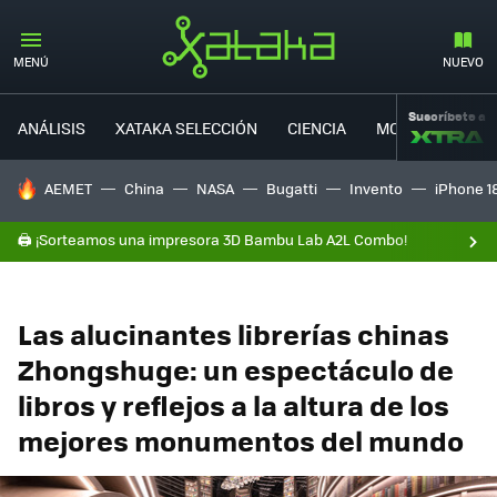
MENÚ
NUEVO
Suscríbete a
ANÁLISIS
XATAKA SELECCIÓN
CIENCIA
MOVILIDAD
HOY SE HABLA DE
AEMET
China
NASA
Bugatti
Invento
iPhone 1
🖨️ ¡Sorteamos una impresora 3D Bambu Lab A2L Combo!
Las alucinantes librerías chinas
Zhongshuge: un espectáculo de
libros y reflejos a la altura de los
mejores monumentos del mundo