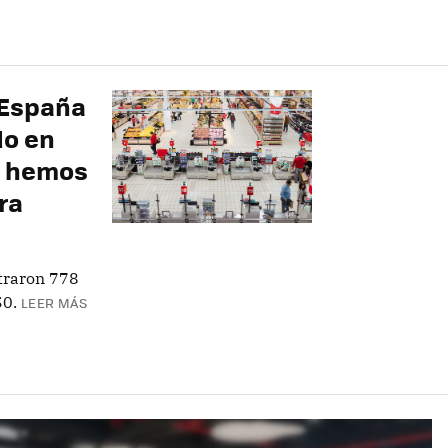
 España
do en
s hemos
ra
straron 778
50.
LEER MÁS