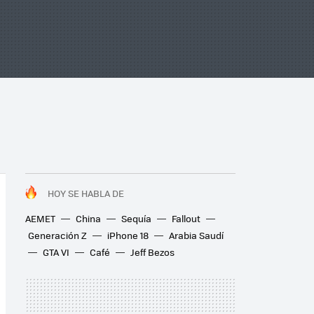
HOY SE HABLA DE
AEMET
China
Sequía
Fallout
Generación Z
iPhone 18
Arabia Saudí
GTA VI
Café
Jeff Bezos