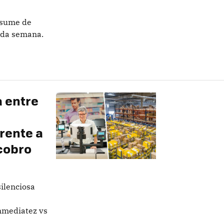
esume de
cada semana.
a entre
rente a
ocobro
ilenciosa
nmediatez vs