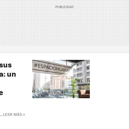
 sus
a: un
e
.
LEER MÁS »