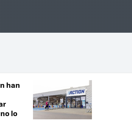
on han
ar
no lo