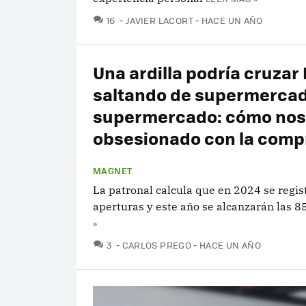
COMENTARIOS
16
JAVIER LACORT
HACE UN AÑO
Una ardilla podría cruzar
saltando de supermerca
supermercado: cómo no
obsesionado con la comp
MAGNET
La patronal calcula que en 2024 se regi
aperturas y este año se alcanzarán las 8
»
COMENTARIOS
3
CARLOS PREGO
HACE UN AÑO