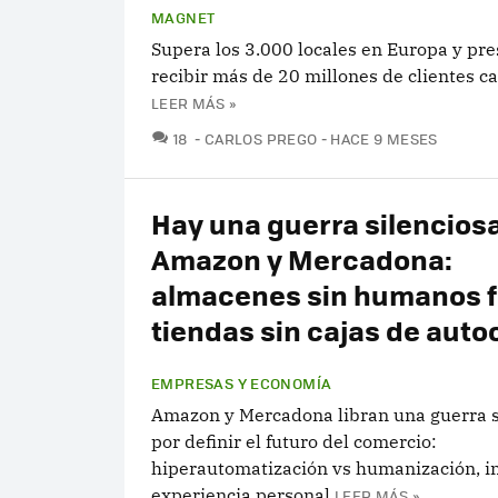
MAGNET
Supera los 3.000 locales en Europa y pr
recibir más de 20 millones de clientes 
LEER MÁS »
COMENTARIOS
18
CARLOS PREGO
HACE 9 MESES
Hay una guerra silencios
Amazon y Mercadona:
almacenes sin humanos f
tiendas sin cajas de aut
EMPRESAS Y ECONOMÍA
Amazon y Mercadona libran una guerra s
por definir el futuro del comercio:
hiperautomatización vs humanización, i
experiencia personal
LEER MÁS »