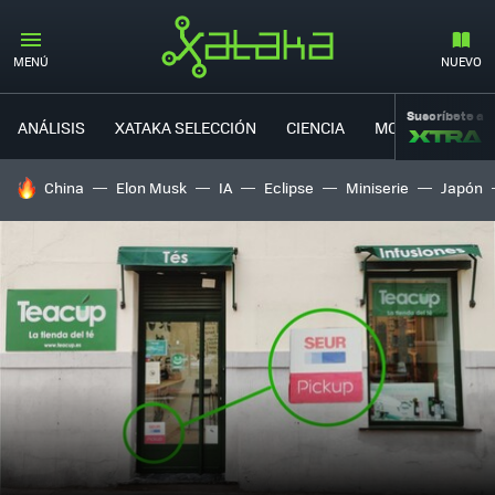
MENÚ
NUEVO
Suscríbete a
ANÁLISIS
XATAKA SELECCIÓN
CIENCIA
MOVILIDAD
HOY SE HABLA DE
China
Elon Musk
IA
Eclipse
Miniserie
Japón