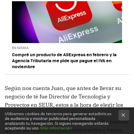
EN XATAKA
Compré un producto de AliExpress en febrero y la
Agencia Tributaria me pide que pague el IVA en
noviembre
Según nos cuenta Juan, que antes de llevar su
negocio de té fue Director de Tecnología y
Proyectos en SEUR, estos a la hora de elegir los
negocios que van a ser puntos de recogida
Utilizamos cookies de terceros para generar estadísticas
de audiencia y mostrar publicidad personalizada
descartan, por ejemplo, la hostelería. "No buscan
analizando tu navegación. Si sigues navegando estarás
aceptando su uso.
Más información
que se les relaciones con restaurantes o bares,