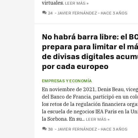
virtuales.
LEER MÁS »
COMENTARIOS
24
JAVIER FERNÁNDEZ
HACE 3 AÑOS
No habrá barra libre: el B
prepara para limitar el m
de divisas digitales acu
por cada europeo
EMPRESAS Y ECONOMÍA
En noviembre de 2021, Denis Beau, vice
del Banco de Francia, participó en un co
los retos de la regulación financiera org
la escuela de negocios IEA Paris en la U
la Sorbona. En su...
LEER MÁS »
COMENTARIOS
38
JAVIER FERNÁNDEZ
HACE 3 AÑOS