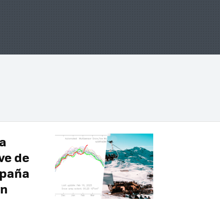
la
ve de
spaña
ón