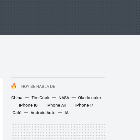
HOY SE HABLA DE
China
Tim Cook
NASA
Ola de calor
iPhone 18
iPhone Air
iPhone 17
Café
Android Auto
IA