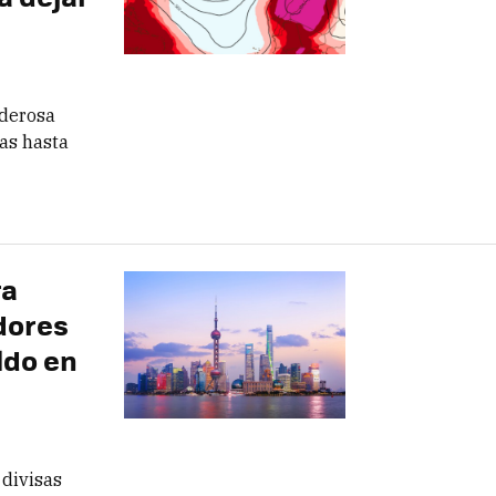
oderosa
as hasta
ra
dores
ldo en
 divisas