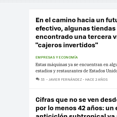
En el camino hacia un fut
efectivo, algunas tiendas
encontrado una tercera v
"cajeros invertidos"
EMPRESAS Y ECONOMÍA
Estas máquinas ya se encuentran en alg
estadios y restaurantes de Estados Unido
COMENTARIOS
33
JAVIER FERNÁNDEZ
HACE 2 AÑOS
Cifras que no se ven des
por lo menos 42 años: un
anticiclón subtropical va 