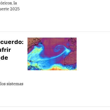
óricos, la
fuerte 2025
acuerdo:
frir
 de
 los sistemas