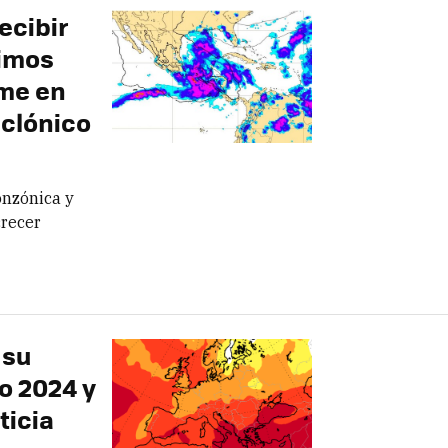
ecibir
ximos
ume en
iclónico
onzónica y
crecer
 su
o 2024 y
ticia