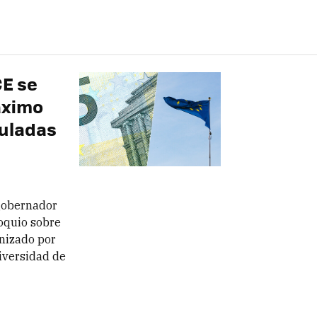
CE se
áximo
muladas
gobernador
loquio sobre
anizado por
niversidad de