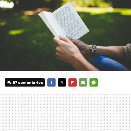
87 comentarios
FACEBOOK
TWITTER
FLIPBOARD
E-
WHATSAPP
MAIL