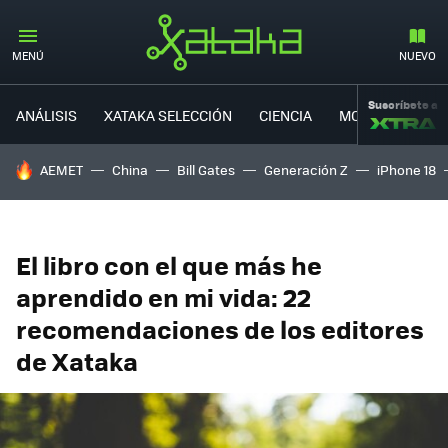
MENÚ
NUEVO
Suscríbete a
ANÁLISIS
XATAKA SELECCIÓN
CIENCIA
MOVILIDAD
HOY SE HABLA DE
AEMET
China
Bill Gates
Generación Z
iPhone 18
El libro con el que más he
aprendido en mi vida: 22
recomendaciones de los editores
de Xataka