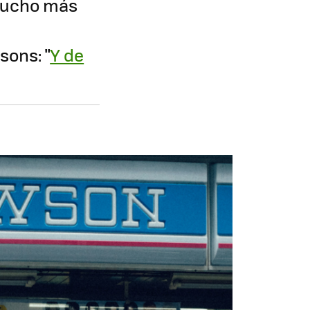
 mucho más
sons: "
Y de