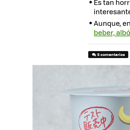
Es tan hor
interesant
Aunque, en 
beber, alb
5 comentarios