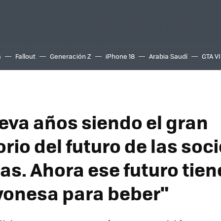
a
Fallout
Generación Z
iPhone 18
Arabia Saudí
GTA VI
leva años siendo el gran
orio del futuro de las so
s. Ahora ese futuro tien
yonesa para beber"