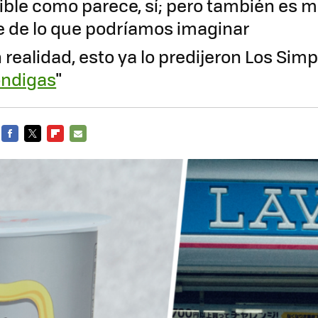
rible como parece, sí; pero también es
e de lo que podríamos imaginar
realidad, esto ya lo predijeron Los Simp
óndigas
"
FACEBOOK
TWITTER
FLIPBOARD
E-
MAIL