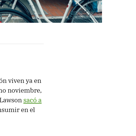
ón viven ya en
smo noviembre,
s Lawson
sacó a
nsumir en el