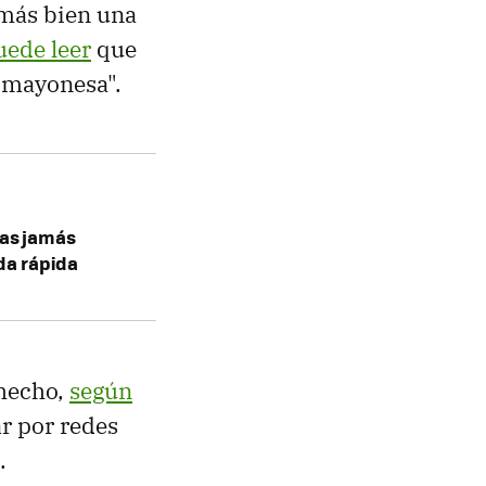
 más bien una
uede leer
que
e mayonesa".
ias jamás
da rápida
 hecho,
según
r por redes
.