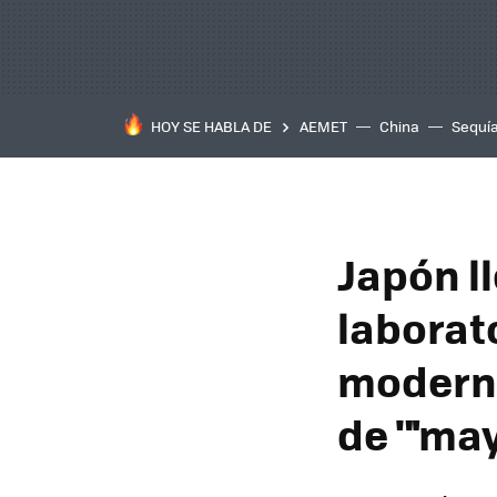
HOY SE HABLA DE
AEMET
China
Sequí
Japón l
laborat
moderna
de "'ma