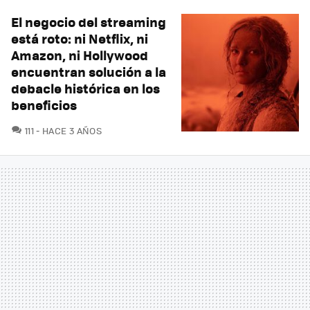
El negocio del streaming
está roto: ni Netflix, ni
Amazon, ni Hollywood
encuentran solución a la
debacle histórica en los
beneficios
COMENTARIOS
111
HACE 3 AÑOS