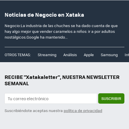
Noticias de Negocio en Xataka
Negocio:La industria de las chuches se ha dado cuenta de que
hay algo mejor que vender caramelos a niños: ir a por adultos
nostálgicos.Google ha mantenido...
OTROS TEMAS:
Streaming
Análisis
Apple
Samsung
In
RECIBE "Xatakaletter", NUESTRA NEWSLETTER
SEMANAL
SUSCRIBIR
Suscribiéndote aceptas nuestra
política de privacidad