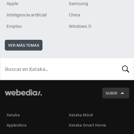
Apple
Samsung
Inteligencia artificial
China
Empleo
Windows 11
VER MÁS TEMAS
BUSCA
SUBIR
Xataka
Xataka Móvil
Applesfera
Xataka Smart Home