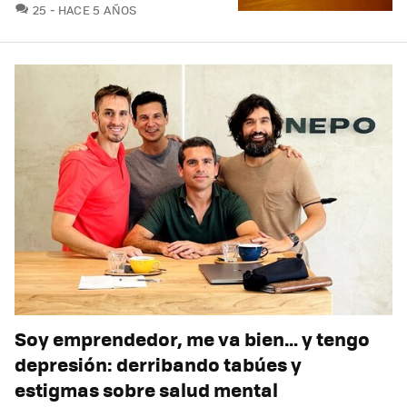
COMENTARIOS
25
HACE 5 AÑOS
Soy emprendedor, me va bien… y tengo
depresión: derribando tabúes y
estigmas sobre salud mental