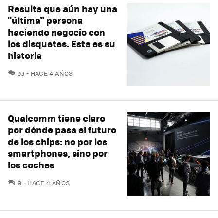
Resulta que aún hay una
"última" persona
haciendo negocio con
los disquetes. Esta es su
historia
COMENTARIOS
33
HACE 4 AÑOS
Qualcomm tiene claro
por dónde pasa el futuro
de los chips: no por los
smartphones, sino por
los coches
COMENTARIOS
9
HACE 4 AÑOS