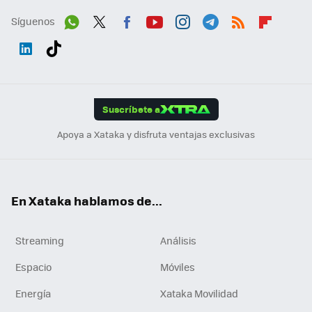
Síguenos
Wh
Twit
Fac
You
Inst
Tele
RSS
Flip
ats
ter
ebo
tub
agr
gra
boa
Link
Tikt
App
ok
e
am
m
rd
edI
ok
Suscríbete a
n
Apoya a Xataka y disfruta ventajas exclusivas
En Xataka hablamos de...
Streaming
Análisis
Espacio
Móviles
Energía
Xataka Movilidad