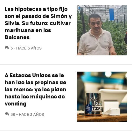
Las hipotecas a tipo fijo
son el pasado de Simón y
Silvia. Su futuro: cultivar
marihuana en los
Balcanes
COMENTARIOS
3
HACE 3 AÑOS
A Estados Unidos se le
han ido las propinas de
las manos: ya las piden
hasta las máquinas de
vending
COMENTARIOS
38
HACE 3 AÑOS