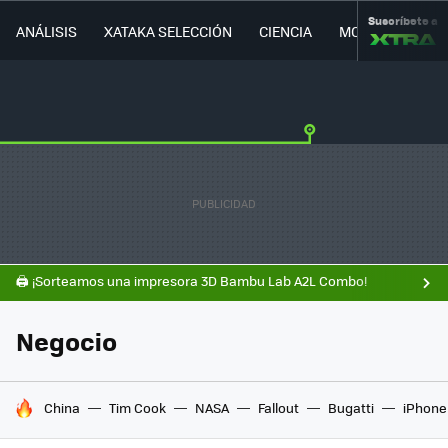
Suscríbete a
ANÁLISIS
XATAKA SELECCIÓN
CIENCIA
MOVILIDAD
🖨️ ¡Sorteamos una impresora 3D Bambu Lab A2L Combo!
Negocio
HOY SE HABLA DE
China
Tim Cook
NASA
Fallout
Bugatti
iPhone 