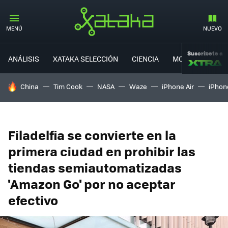
MENÚ
NUEVO
Suscríbete a
ANÁLISIS
XATAKA SELECCIÓN
CIENCIA
MOVILIDAD
HOY SE HABLA DE
China
Tim Cook
NASA
Waze
iPhone Air
iPhone
Filadelfia se convierte en la
primera ciudad en prohibir las
tiendas semiautomatizadas
'Amazon Go' por no aceptar
efectivo