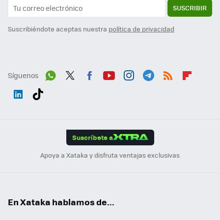
SUSCRIBIR
Suscribiéndote aceptas nuestra
política de privacidad
Síguenos
Wh
Twit
Fac
You
Inst
Tele
RSS
Flip
ats
ter
ebo
tub
agr
gra
boa
Link
Tikt
App
ok
e
am
m
rd
edI
ok
Suscríbete a
n
Apoya a Xataka y disfruta ventajas exclusivas
En Xataka hablamos de...