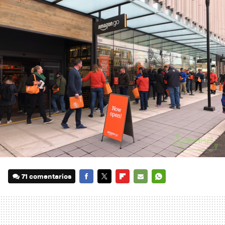
71 comentarios
FACEBOOK
TWITTER
FLIPBOARD
E-
WHATSAPP
MAIL