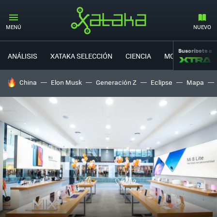
MENÚ
NUEVO
Suscríbete a
ANÁLISIS
XATAKA SELECCIÓN
CIENCIA
MOVILIDAD
HOY SE HABLA DE
China
Elon Musk
Generación Z
Eclipse
Mapa