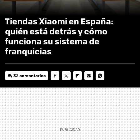
Tiendas Xiaomi en España:
quién está detrás y cómo
funciona su sistema de
franquicias
32 comentarios
FACEBOOK
TWITTER
FLIPBOARD
E-
WHATSAPP
MAIL