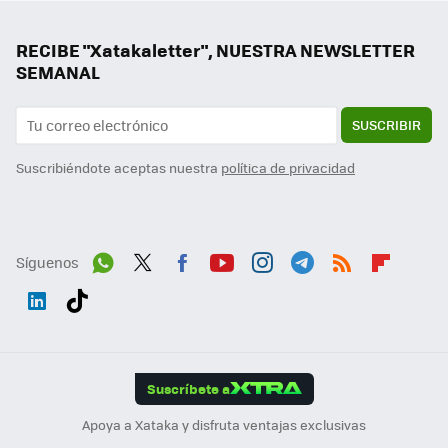
RECIBE "Xatakaletter", NUESTRA NEWSLETTER
SEMANAL
SUSCRIBIR
Suscribiéndote aceptas nuestra
política de privacidad
Síguenos
Wh
Twit
Fac
You
Inst
Tele
RSS
Flip
ats
ter
ebo
tub
agr
gra
boa
Link
Tikt
App
ok
e
am
m
rd
edI
ok
Suscríbete a
n
Apoya a Xataka y disfruta ventajas exclusivas