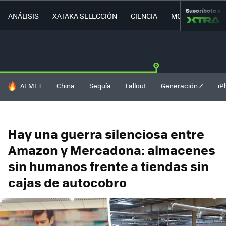
Suscríbete a
ANÁLISIS
XATAKA SELECCIÓN
CIENCIA
MOVILIDAD
HOY SE HABLA DE
AEMET
China
Sequía
Fallout
Generación Z
iP
Hay una guerra silenciosa entre
Amazon y Mercadona: almacenes
sin humanos frente a tiendas sin
cajas de autocobro