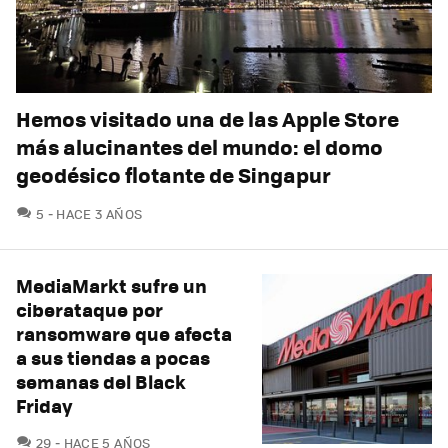
Hemos visitado una de las Apple Store
más alucinantes del mundo: el domo
geodésico flotante de Singapur
COMENTARIOS
5
HACE 3 AÑOS
MediaMarkt sufre un
ciberataque por
ransomware que afecta
a sus tiendas a pocas
semanas del Black
Friday
COMENTARIOS
29
HACE 5 AÑOS