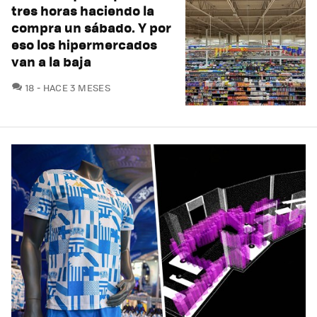
tres horas haciendo la
compra un sábado. Y por
eso los hipermercados
van a la baja
COMENTARIOS
18
HACE 3 MESES