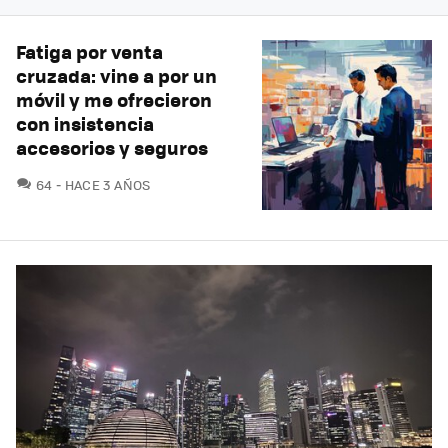
Fatiga por venta
cruzada: vine a por un
móvil y me ofrecieron
con insistencia
accesorios y seguros
COMENTARIOS
64
HACE 3 AÑOS