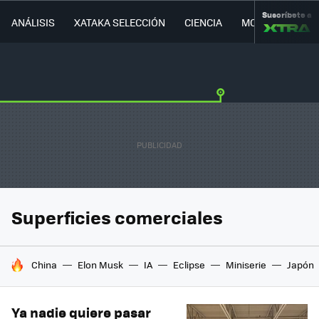
Suscríbete a
ANÁLISIS
XATAKA SELECCIÓN
CIENCIA
MOVILIDAD
Superficies comerciales
HOY SE HABLA DE
China
Elon Musk
IA
Eclipse
Miniserie
Japón
Ya nadie quiere pasar