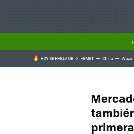
HOY SE HABLA DE
AEMET
China
Waze
Mercado
también
primera