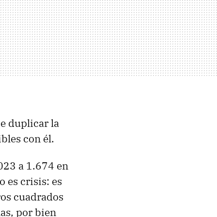
e duplicar la
bles con él.
2023 a 1.674 en
 es crisis: es
tros cuadrados
as, por bien