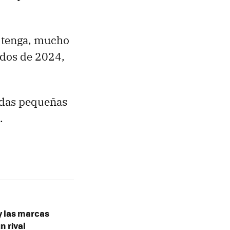
 tenga, mucho
ados de 2024,
ndas pequeñas
.
y las marcas
 rival