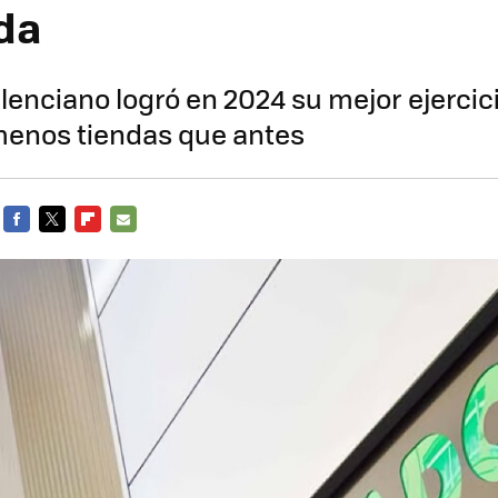
da
lenciano logró en 2024 su mejor ejercici
menos tiendas que antes
FACEBOOK
TWITTER
FLIPBOARD
E-
MAIL