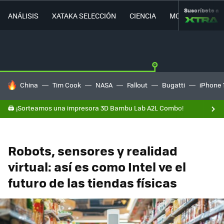
Suscríbete a
ANÁLISIS
XATAKA SELECCIÓN
CIENCIA
MOVILIDAD
HOY SE HABLA DE
China
Tim Cook
NASA
Fallout
Bugatti
iPhone 
🖨️ ¡Sorteamos una impresora 3D Bambu Lab A2L Combo!
Robots, sensores y realidad
virtual: así es como Intel ve el
futuro de las tiendas físicas