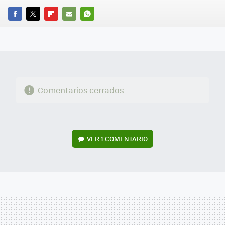
FACEBOOK
TWITTER
FLIPBOARD
E-
WHATSAPP
MAIL
Comentarios cerrados
VER
1 COMENTARIO