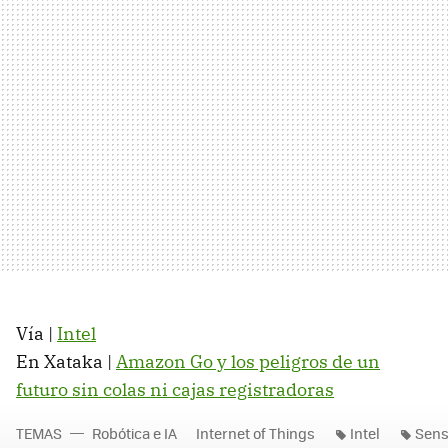
Vía |
Intel
En Xataka |
Amazon Go y los peligros de un
futuro sin colas ni cajas registradoras
TEMAS
Robótica e IA
Internet of Things
Intel
Sens