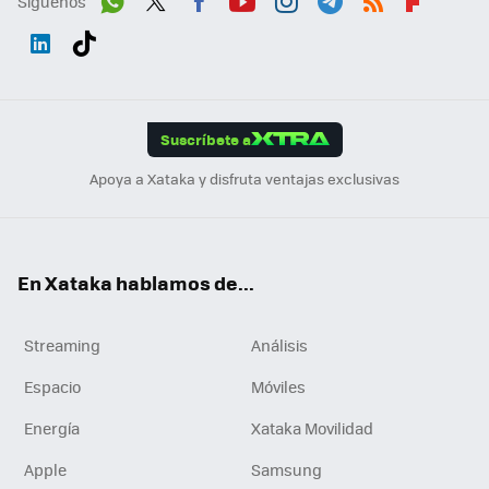
Síguenos
Wh
Twit
Fac
You
Inst
Tele
RSS
Flip
ats
ter
ebo
tub
agr
gra
boa
Link
Tikt
App
ok
e
am
m
rd
edI
ok
Suscríbete a
n
Apoya a Xataka y disfruta ventajas exclusivas
En Xataka hablamos de...
Streaming
Análisis
Espacio
Móviles
Energía
Xataka Movilidad
Apple
Samsung